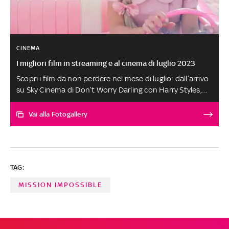
CINEMA
I migliori film in streaming e al cinema di luglio 2023
Scopri i film da non perdere nel mese di luglio: dall’arrivo
su Sky Cinema di Don’t Worry Darling con Harry Styles,
all’uscita nelle sale di Barbie con Margot Robbie fino
all’approdo in streaming di Babylon, per chi se lo fosse
Vai alla Fotogallery
perso al cinema
TAG:
MISSION IMPOSSIBLE