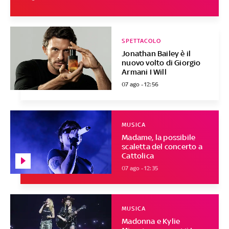
SPETTACOLO
Jonathan Bailey è il
nuovo volto di Giorgio
Armani I Will
07 ago - 12:56
MUSICA
Madame, la possibile
scaletta del concerto a
Cattolica
07 ago - 12:35
MUSICA
Madonna e Kylie