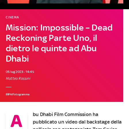
CINEMA
Mission: Impossible – Dead
Reckoning Parte Uno, il
dietro le quinte ad Abu
Dhabi
05 lug 2023 - 14:45
Matteo Rossini
©IPA/Fotogramma
A
bu Dhabi Film Commission ha
pubblicato un video dal backstage della