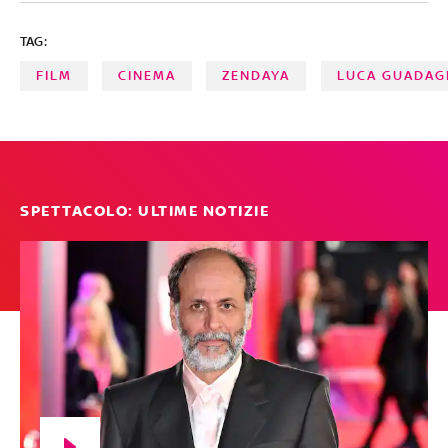
TAG:
FILM
CINEMA
ZENDAYA
LUCA GUADAG
SPETTACOLO: ULTIME NOTIZIE