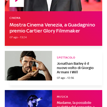
CINEMA
Mostra Cinema Venezia, a Guadagnino
premio Cartier Glory Filmmaker
07 ago - 13:24
SPETTACOLO
Jonathan Bailey è il
nuovo volto di Giorgio
Armani I Will
07 ago - 12:56
MUSICA
Madame, la possibile
scaletta del concerto a