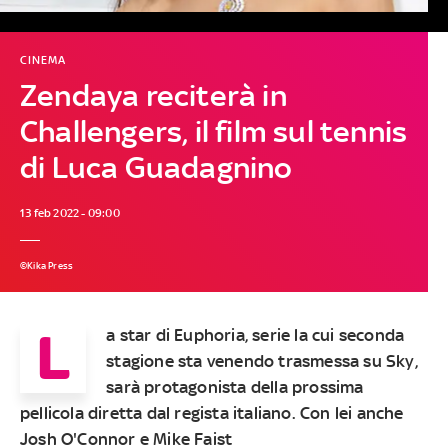
CINEMA
Zendaya reciterà in
Challengers, il film sul tennis
di Luca Guadagnino
13 feb 2022 - 09:00
©Kika Press
L
a star di Euphoria, serie la cui seconda
stagione sta venendo trasmessa su Sky,
sarà protagonista della prossima
pellicola diretta dal regista italiano. Con lei anche
Josh O'Connor e Mike Faist