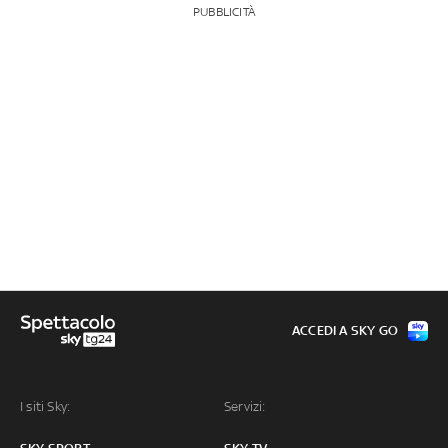
PUBBLICITÀ
ACCEDI A SKY GO
I siti Sky:
Servizi: