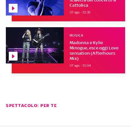
Cattolica
07 ago - 12:35
MUSICA
Madonna e Kylie
Minogue, esce oggi Love
sensation (Afterhours
Mix)
07 ago - 12:04
SPETTACOLO: PER TE