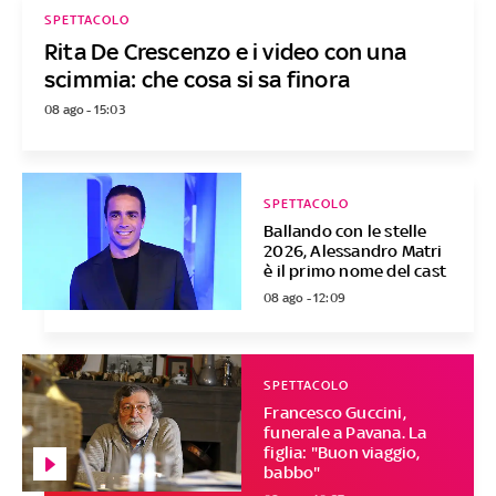
SPETTACOLO
Rita De Crescenzo e i video con una
scimmia: che cosa si sa finora
08 ago - 15:03
SPETTACOLO
Ballando con le stelle
2026, Alessandro Matri
è il primo nome del cast
08 ago - 12:09
SPETTACOLO
Francesco Guccini,
funerale a Pavana. La
figlia: "Buon viaggio,
babbo"