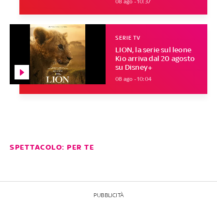
08 ago - 10:37
SERIE TV
LION, la serie sul leone
Kio arriva dal 20 agosto
su Disney+
08 ago - 10:04
SPETTACOLO: PER TE
PUBBLICITÀ