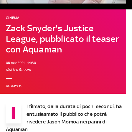
CINEMA
Zack Snyder's Justice
League, pubblicato il teaser
con Aquaman
08 mar 2021 - 14:30
Matteo Rossini
©Kika Press
I
l filmato, dalla durata di pochi secondi, ha
entusiasmato il pubblico che potrà
rivedere Jason Momoa nei panni di
Aquaman