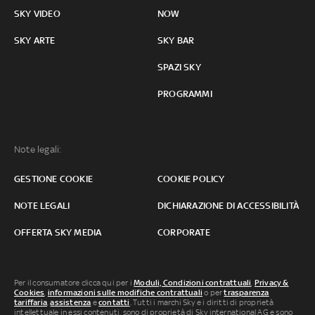
SKY VIDEO
NOW
SKY ARTE
SKY BAR
SPAZI SKY
PROGRAMMI
Note legali:
GESTIONE COOKIE
COOKIE POLICY
NOTE LEGALI
DICHIARAZIONE DI ACCESSIBILITÀ
OFFERTA SKY MEDIA
CORPORATE
Per il consumatore clicca qui per i
Moduli, Condizioni contrattuali
,
Privacy &
Cookies
,
informazioni sulle modifiche contrattuali
o per
trasparenza
tariffaria
,
assistenza
e
contatti
. Tutti i marchi Sky e i diritti di proprietà
intellettuale in essi contenuti, sono di proprietà di Sky international AG e sono