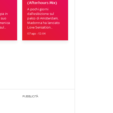
(Afterhours Mix)
A pochi giorni
ppa in
dall’esibizione sul
 suo
palco di Amsterdam,
omenica
Madonna ha lanciato
ul...
Love Sensation...
07 ago - 12:04
PUBBLICITÀ