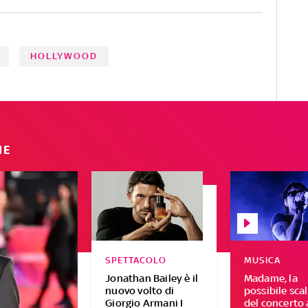
HOLLYWOOD
IE
SPETTACOLO
MUSICA
Jonathan Bailey è il
Madame, la
nuovo volto di
possibile sca
Giorgio Armani I
del concerto 