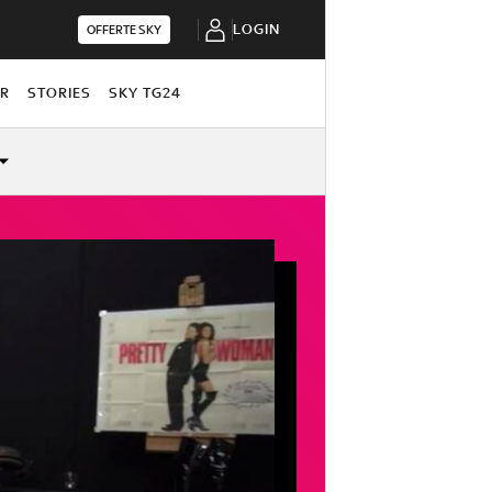
LOGIN
OFFERTE SKY
OR
STORIES
SKY TG24