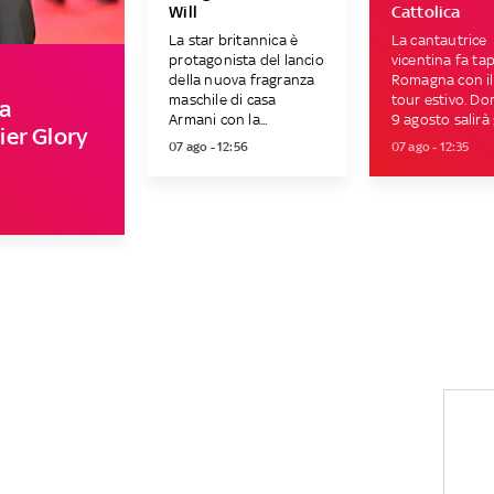
Will
Cattolica
La star britannica è
La cantautrice
protagonista del lancio
vicentina fa ta
della nuova fragranza
Romagna con il
maschile di casa
tour estivo. D
a
Armani con la...
9 agosto salirà s
er Glory
07 ago - 12:56
07 ago - 12:35