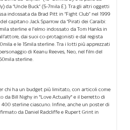
 da “Uncle Buck” (5-7mila £). Tra gli altri oggetti
ssa indossata da Brad Pitt in “Fight Club” nel 1999
 del capitano Jack Sparrow da “Pirati dei Caraibi:
mila sterline e l'elmo indossato da Tom Hanks in
ll'attore, dai suoi co-protagonisti e dal regista
0mila e le 15mila sterline. Tra i lotti più apprezzati
personaggio di Keanu Reeves, Neo, nel film del
0mila sterline.
er chi ha un budget più limitato, con articoli come
o da Bill Nighy in "Love Actually" e il berretto di
a 400 sterline ciascuno. Infine, anche un poster di
" firmato da Daniel Radcliffe e Rupert Grint in