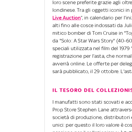
loro scene preferite grazie agli olt
londinese. Tra gli oggetti iconici in p
Live Auction
”, in calendario per l’in
alti fino alle cosce indossati da Ju
mitico bomber di Tom Cruise in "To
da "Solo: A Star Wars Story" (40-60
speciali utilizzata nel film del 1979
registrazione per l’asta, che norma
avverrà online. Le offerte per del
sarà pubblicato, il 29 ottobre. L'ast
IL TESORO DEL COLLEZIONI
I manufatti sono stati scovati e a
Prop Store Stephen Lane attraverso 
società di produzione, distributori e
unici: per questo il loro valore è co