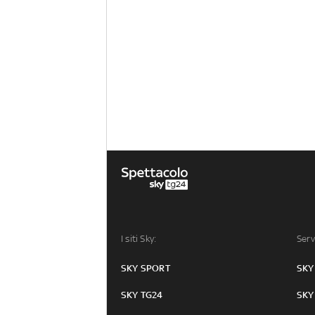
I siti Sky:
Serv
SKY SPORT
SKY
SKY TG24
SKY