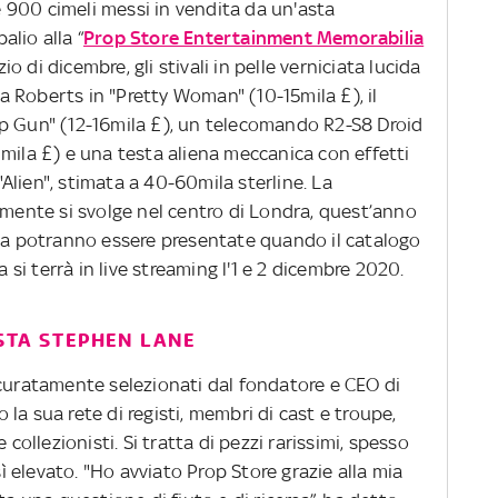
re 900 cimeli messi in vendita da un'asta
alio alla “
Prop Store Entertainment Memorabilia
izio di dicembre, gli stivali in pelle verniciata lucida
lia Roberts in "Pretty Woman" (10-15mila £), il
p Gun" (12-16mila £), un telecomando R2-S8 Droid
mila £) e una testa aliena meccanica con effetti
 "Alien", stimata a 40-60mila sterline. La
lmente si svolge nel centro di Londra, quest’anno
ega potranno essere presentate quando il catalogo
a si terrà in live streaming l'1 e 2 dicembre 2020.
STA STEPHEN LANE
ccuratamente selezionati dal fondatore e CEO di
la sua rete di registi, membri di cast e troupe,
 collezionisti. Si tratta di pezzi rarissimi, spesso
sì elevato. "Ho avviato Prop Store grazie alla mia