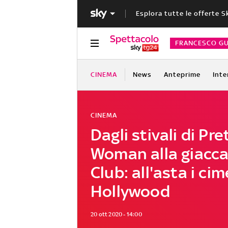
Esplora tutte le offerte S
FRANCESCO GU
CINEMA
News
Anteprime
Inte
CINEMA
Dagli stivali di Pre
Woman alla giacca 
Club: all'asta i cime
Hollywood
20 ott 2020 - 14:00