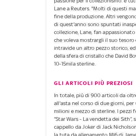
passione per il collezionismo: è tut
Lane a Reuters. "Molti di questi m
fine della produzione. Altri vengono
di quest'anno sono spuntati inasp
collezione, Lane, fan appassionato 
che voleva mostrargli il suo tesoro
intravide un altro pezzo storico, e
della sfera di cristallo che David B
10-15mila sterline.
GLI ARTICOLI PIÙ PREZIOSI
In totale, più di 900 articoli da ol
all'asta nel corso di due giorni, per 
milioni e mezzo di sterline. I pezz
“Star Wars - La vendetta dei Sith”, s
cappello da Joker di Jack Nicholson
la tuta da allenamento MI6 di James