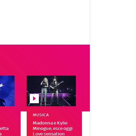
MUSICA
Madonna e Kylie
letta
Minogue, esce oggi
a
Love sensation