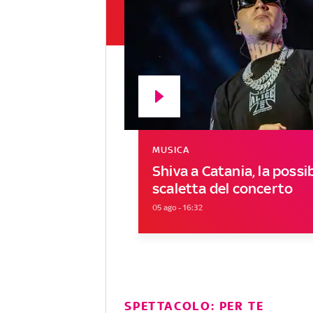
MUSICA
Shiva a Catania, la possib
scaletta del concerto
05 ago - 16:32
SPETTACOLO: PER TE