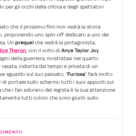
 per gli occhi della critica e degli spettatori.
ato che il prossimo film non vedrà la storia
tro, proponendo uno spin-off dedicato a uno dei
osa. Un
prequel
che vedrà la protagonista,
lize Theron
, con il volto di
Anya Taylor Joy
.
gini della guerriera, mostratasi nel quarto
rasata, indurita dal tempo e privata di un
eve sguardo sul suo passato, “
Furiosa
” farà molto
 di portare sullo schermo tutti i suoi appunti sul
a che i fan adorano del regista è la sua attenzione
ettamente tutti coloro che sono giunti sullo
DIMENTO