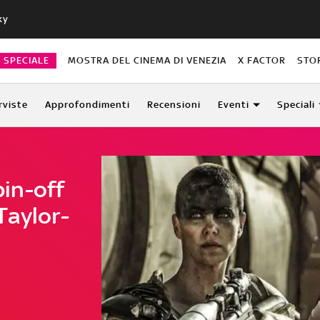
ky
O SPECIALE
MOSTRA DEL CINEMA DI VENEZIA
X FACTOR
STO
rviste
Approfondimenti
Recensioni
Eventi
Speciali
pin-off
Taylor-