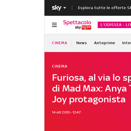
Esplora tutte le offerte S
L'ODISSEA - L
CINEMA
News
Anteprime
Inte
CINEMA
Furiosa, al via lo s
di Mad Max: Anya 
Joy protagonista
14 ott 2020 - 12:47