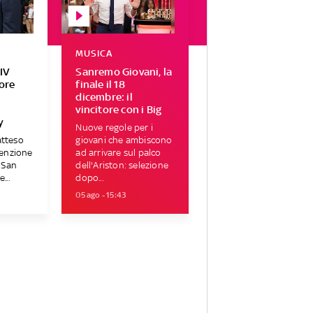
MUSICA
IV
Sanremo Giovani, la
tore
finale il 18
r
dicembre: il
vincitore con i Big
y
Nuove regole per i
atteso
giovani che ambiscono
tenzione
ad arrivare sul palco
i San
dell'Ariston: selezione
...
dopo...
05 ago - 15:43