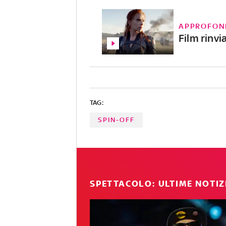
APPROFON
Film rinvi
TAG:
SPIN-OFF
SPETTACOLO: ULTIME NOTIZ