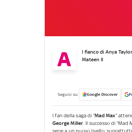
A
l fianco di Anya Tayl
Mateen II
Seguici su:
Google Discover
F
I fan della saga di “
Mad Max
” atten
George Miller
. Il successo di “Mad
serie a un nuovo livello, soprattutt