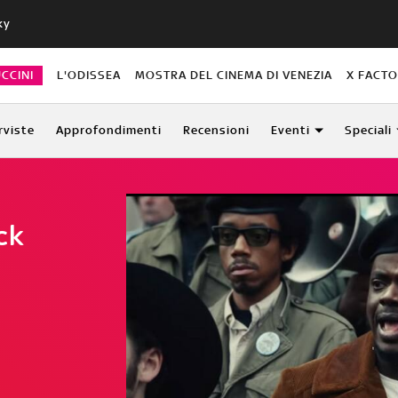
ky
CCINI
L'ODISSEA
MOSTRA DEL CINEMA DI VENEZIA
X FACT
rviste
Approfondimenti
Recensioni
Eventi
Speciali
ck