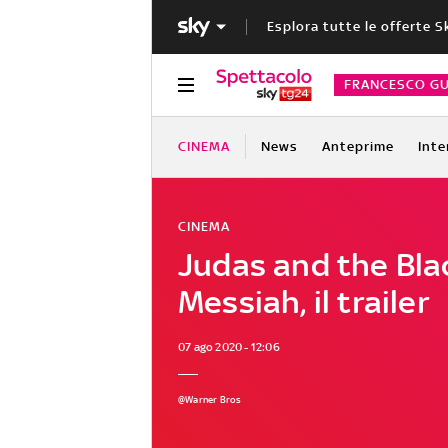
Esplora tutte le offerte S
FRANCESCO GU
CINEMA
News
Anteprime
Inte
CINEMA
Judas and the Bla
Messiah, il trailer
07 ago 2020 - 12:06
@Warner Bros