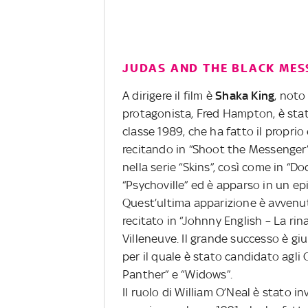
JUDAS AND THE BLACK MESS
A dirigere il film è
Shaka King
, noto
protagonista, Fred Hampton, è sta
classe 1989, che ha fatto il proprio
recitando in “Shoot the Messenger”,
nella serie “Skins”, così come in “Do
“Psychoville” ed è apparso in un epi
Quest’ultima apparizione è avvenut
recitato in “Johnny English – La rina
Villeneuve. Il grande successo è gi
per il quale è stato candidato agli 
Panther” e “Widows”.
Il ruolo di William O’Neal è stato i