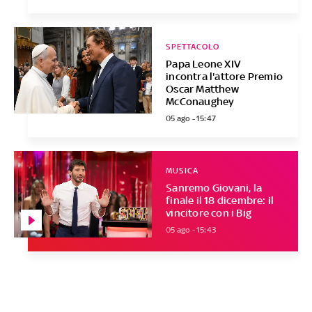
SPETTACOLO
Papa Leone XIV
incontra l'attore Premio
Oscar Matthew
McConaughey
05 ago - 15:47
MUSICA
Sanremo Giovani, la
finale il 18 dicembre: il
vincitore con i Big
05 ago - 15:43