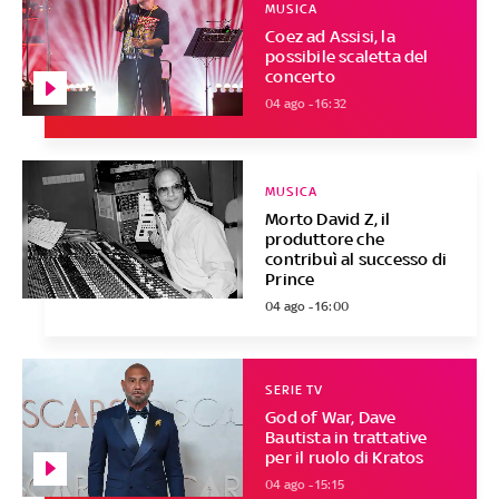
MUSICA
Coez ad Assisi, la
possibile scaletta del
concerto
04 ago - 16:32
MUSICA
Morto David Z, il
produttore che
contribuì al successo di
Prince
04 ago - 16:00
SERIE TV
God of War, Dave
Bautista in trattative
per il ruolo di Kratos
04 ago - 15:15