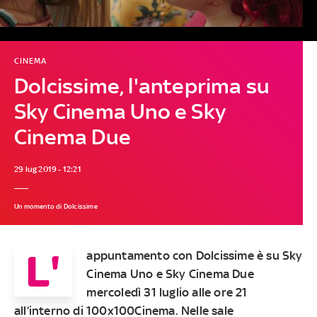
CINEMA
Dolcissime, l'anteprima su
Sky Cinema Uno e Sky
Cinema Due
29 lug 2019 - 12:21
Un momento di Dolcissime
L'
appuntamento con
Dolcissime
è su
Sky
Cinema Uno
e
Sky Cinema Due
mercoledì 31 luglio
alle
ore 21
all’interno di
100x100Cinema
. Nelle sale