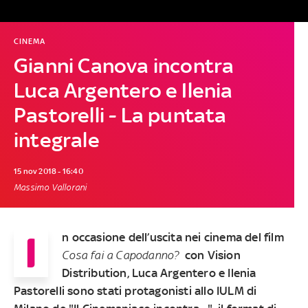
CINEMA
Gianni Canova incontra
Luca Argentero e Ilenia
Pastorelli - La puntata
integrale
15 nov 2018 - 16:40
Massimo Vallorani
I
n occasione dell’uscita nei cinema del film
Cosa fai a Capodanno?
con Vision
Distribution, Luca Argentero e Ilenia
Pastorelli sono stati protagonisti allo IULM di