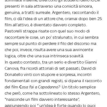
presenti in sala attraverso una comicità sincera,
genuina, a tratti surreale. Argentero, raccontando il
film, ci dà l’idea di un attore che, oramai dopo ben 25
film all’attivo, è diventato davvero completo.
Pastorelli strappa risate con quel suo modo di
raccontare le cose, un po’ stralunato, in cui sembra
sempre sul punto di perdere il filo del discorso ma
che poi, invece, risulta avere una sua avvincente
logica, oltre che una sua intrinseca soavità.
In questo contesto, tra un serio e divertito Gianni
Canova, fra ricordi attoriali di set passati, David di
Donatello vinti con stupore e sorpresa, incontri
fondamentali con grandi registi, si dipana il racconto
del film
C
osa fai a Capodanno?
Un titolo semplice
che però, come ha sottolineato lo stesso Argentero,
"nasconde un film davvero interessante”,
aggiungendo poi
"
un'idea è forte quando lo puoi