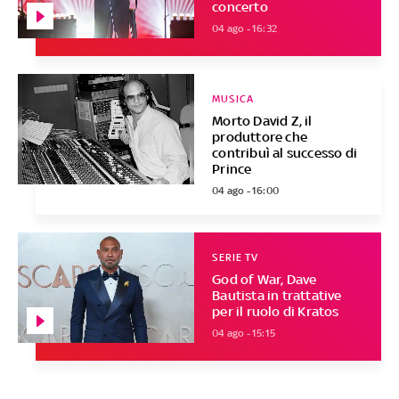
concerto
04 ago - 16:32
MUSICA
Morto David Z, il
produttore che
contribuì al successo di
Prince
04 ago - 16:00
SERIE TV
God of War, Dave
Bautista in trattative
per il ruolo di Kratos
04 ago - 15:15