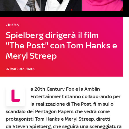
CINEMA
Spielberg dirigerà il film
"The Post" con Tom Hanks e
Meryl Streep
07 mar 2017 - 16:18
L
a
20th Century Fox
e la
Amblin
Entertainment
stanno collaborando per
la realizzazione di
The Post
, film sullo
scandalo dei Pentagon Papers che vedrà come
protagonisti
Tom Hanks
e
Meryl Streep
, diretti
da
Steven Spielberg
, che seguirà una sceneggiatura