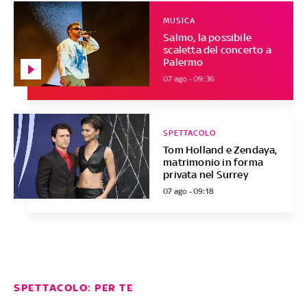
MUSICA
Salmo, la possibile
scaletta del concerto a
Palermo
07 ago - 09:36
SPETTACOLO
Tom Holland e Zendaya,
matrimonio in forma
privata nel Surrey
07 ago - 09:18
SPETTACOLO: PER TE