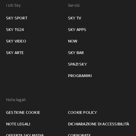
I siti Sky:
Servizi:
SKY SPORT
SKY TV
SKY TG24
SKY APPS
SKY VIDEO
NOW
SKY ARTE
SKY BAR
SPAZI SKY
PROGRAMMI
Note legali:
GESTIONE COOKIE
COOKIE POLICY
NOTE LEGALI
DICHIARAZIONE DI ACCESSIBILITÀ
OFFERTA SKY MEDIA
CORPORATE