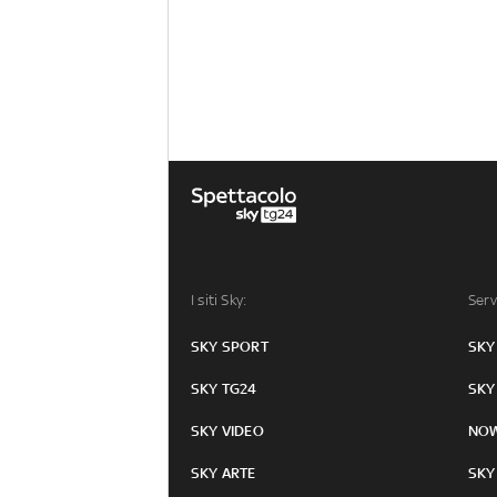
I siti Sky:
Serv
SKY SPORT
SKY
SKY TG24
SKY
SKY VIDEO
NO
SKY ARTE
SKY