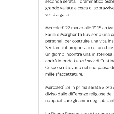
seconda serata il drammatico
Siste
grande vallata e cerca di sopravviv
verrà a galla.
Mercoledì 22 marzo alle 19.15 arriv
Ferilli e Margherita Buy sono una c
personali per costruire una vita in
Sentaro è il proprietario di un chio
un giorno incontra una misteriosa s
andrà in onda
Latin Lover
di Cristin
Crispo si ritrovano nel suo paese d
mille sfaccettature.
Mercoledì 29 in prima serata
E ora
diviso dalle differenze religiose de
riappacificare gli animi degli abitant
Le Donne Raccontano è in onda ogn