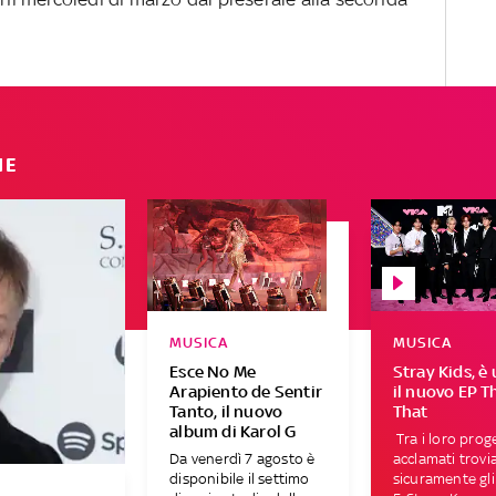
IE
MUSICA
MUSICA
Esce No Me
Stray Kids, è 
Arapiento de Sentir
il nuovo EP T
Tanto, il nuovo
That
album di Karol G
Tra i loro proge
Da venerdì 7 agosto è
acclamati trov
disponibile il settimo
sicuramente gl