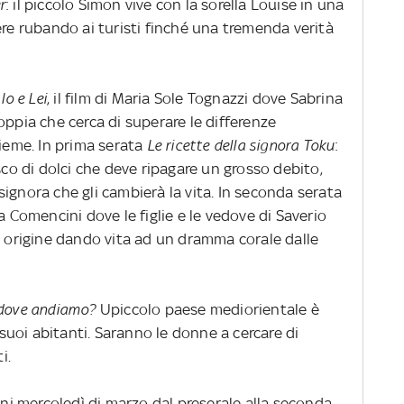
r
: il piccolo Simon vive con la sorella Louise in una
ere rubando ai turisti finché una tremenda verità
a
Io e Lei
, il film di Maria Sole Tognazzi dove Sabrina
oppia che cerca di superare le differenze
sieme. In prima serata
Le ricette della signora Toku
:
sco di dolci che deve ripagare un grosso debito,
ignora che gli cambierà la vita. In seconda serata
a Comencini dove le figlie e le vedove di Saverio
i origine dando vita ad un dramma corale dalle
 dove andiamo?
Upiccolo paese mediorientale è
i suoi abitanti. Saranno le donne a cercare di
i.
i mercoledì di marzo dal preserale alla seconda