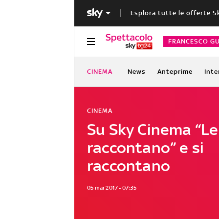
Esplora tutte le offerte S
FRANCESCO GU
CINEMA
News
Anteprime
Inte
CINEMA
Su Sky Cinema “L
raccontano” e si
raccontano
05 mar 2017 - 07:35