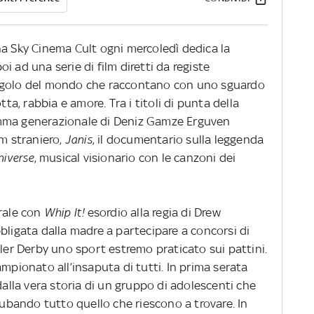
na Sky Cinema Cult ogni mercoledì dedica la
 ad una serie di film diretti da registe
angolo del mondo che raccontano con uno sguardo
tta, rabbia e amore. Tra i titoli di punta della
amma generazionale di Deniz Gamze Erguven
lm straniero,
Janis
, il documentario sulla leggenda
niverse
, musical visionario con le canzoni dei
erale con
Whip It!
esordio alla regia di Drew
bligata dalla madre a partecipare a concorsi di
ller Derby uno sport estremo praticato sui pattini.
ampionato all’insaputa di tutti. In prima serata
dalla vera storia di un gruppo di adolescenti che
 rubando tutto quello che riescono a trovare. In