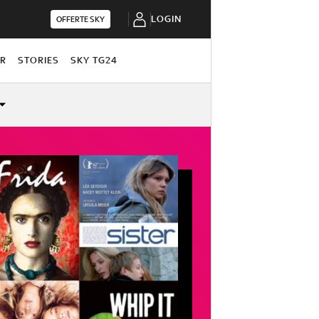
LOGIN
OFFERTE SKY
OR
STORIES
SKY TG24