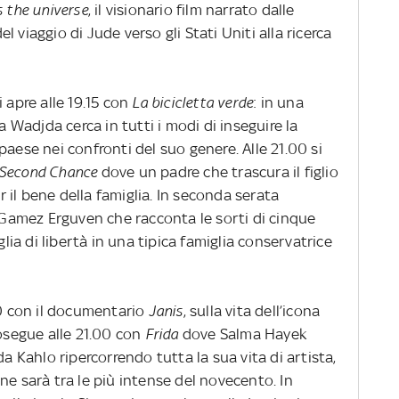
 the universe
, il visionario film narrato dalle
 viaggio di Jude verso gli Stati Uniti alla ricerca
 apre alle 19.15 con
La bicicletta verde
: in una
a Wadjda cerca in tutti i modi di inseguire la
paese nei confronti del suo genere. Alle 21.00 si
Second Chance
dove un padre che trascura il figlio
er il bene della famiglia. In seconda serata
iz Gamez Erguven che racconta le sorti di cinque
glia di libertà in una tipica famiglia conservatrice
10 con il documentario
Janis
, sulla vita dell’icona
rosegue alle 21.00 con
Frida
dove Salma Hayek
da Kahlo ripercorrendo tutta la sua vita di artista,
ne sarà tra le più intense del novecento. In