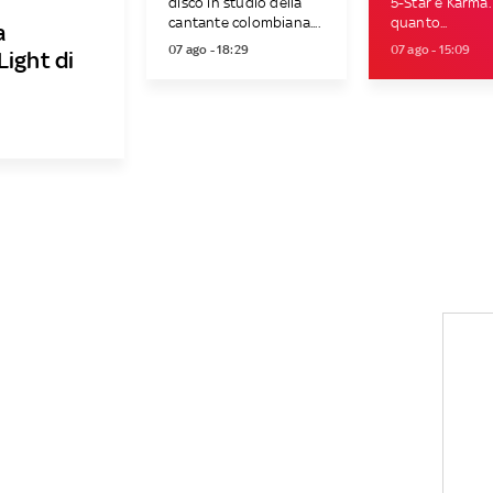
disco in studio della
5-Star e Karma.
cantante colombiana....
quanto...
a
07 ago - 18:29
07 ago - 15:09
Light di