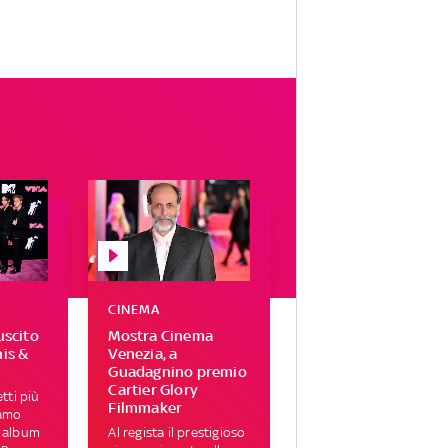
CINEMA
uscito
Mostra Cinema
his &
Venezia, a
Guadagnino premio
Cartier Glory
tti più
Filmmaker
iamo
i album
Al regista il prestigioso