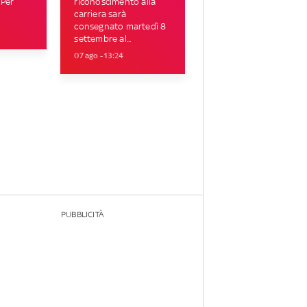
 Per
riconoscimento alla
carriera sarà
consegnato martedì 8
settembre al...
07 ago - 13:24
PUBBLICITÀ