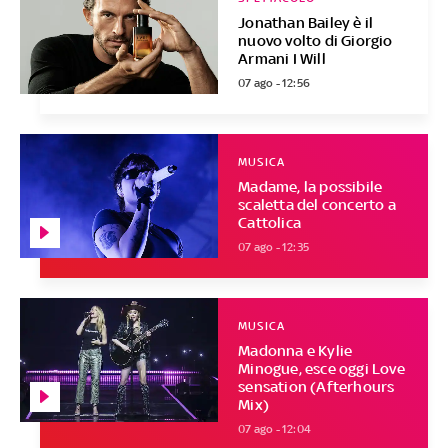
Jonathan Bailey è il
nuovo volto di Giorgio
Armani I Will
07 ago - 12:56
MUSICA
Madame, la possibile
scaletta del concerto a
Cattolica
07 ago - 12:35
MUSICA
Madonna e Kylie
Minogue, esce oggi Love
sensation (Afterhours
Mix)
07 ago - 12:04