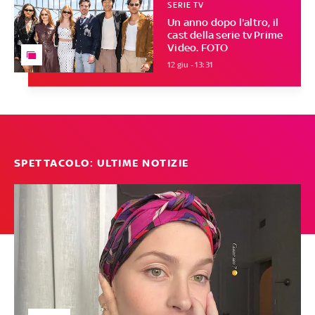
SERIE TV
Un anno dopo l'altro, il
cast della serie tv Prime
Video. FOTO
12 giu - 13:31
SPETTACOLO: ULTIME NOTIZIE