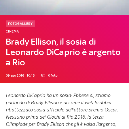
FOTOGALLERY
CINEMA
Brady Ellison, il sosia di
Leonardo DiCaprio è argento
a Rio
09 ago 2016 - 10:13
0 foto
Leonardo DiCaprio ha un sosia! Ebbene sì, stiamo
parlando di Brady Ellison e di come il web lo abbia
ribattezzato sosia ufficiale dell'attore premio Oscar.
Nessuno prima dei Giochi di Rio 2016, la terza
Olimpiade per Brady Ellison che gli è valsa l'argento,