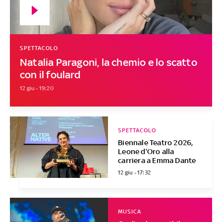
SPETTACOLO
Natalia Paragoni, la chemio e lo scatto
con il foulard
12 giu - 19:20
SPETTACOLO
Biennale Teatro 2026,
Leone d’Oro alla
carriera a Emma Dante
12 giu - 17:32
MUSICA