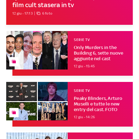
film cult stasera in tv
12 giu - 17:13
6 foto
SERIE TV
Only Murders in the
Building 6, sette nuove
aggiunte nel cast
12 giu - 15:45
SERIE TV
Peaky Blinders, Arturo
Muselli e tutte le new
entry del cast. FOTO
12 giu - 14:26