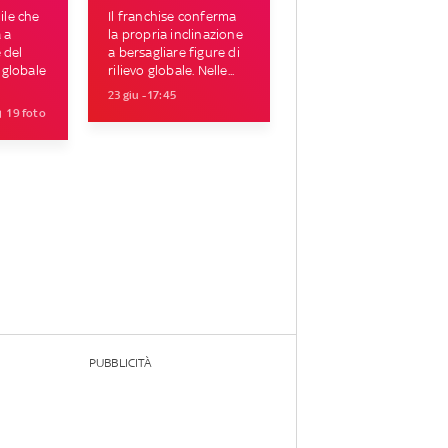
le che
Il franchise conferma
 a
la propria inclinazione
 del
a bersagliare figure di
 globale
rilievo globale. Nelle...
23 giu - 17:45
19 foto
PUBBLICITÀ