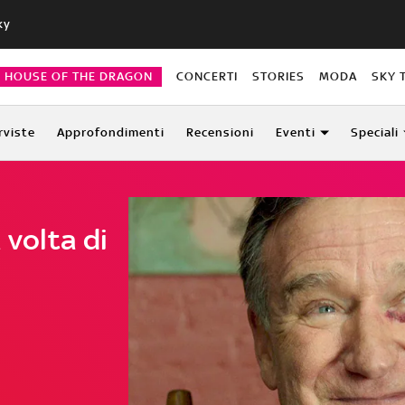
ky
HOUSE OF THE DRAGON
CONCERTI
STORIES
MODA
SKY 
rviste
Approfondimenti
Recensioni
Eventi
Speciali
 volta di