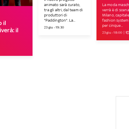
animato sarà curato,
La moda maschi
tra gli altri, dal team di
verrà è di scena
produttori di
Milano, capitale
"Paddington". La...
fashion system
 il
per cinque...
23 giu - 19:30
verà: il
23 giu - 18:00