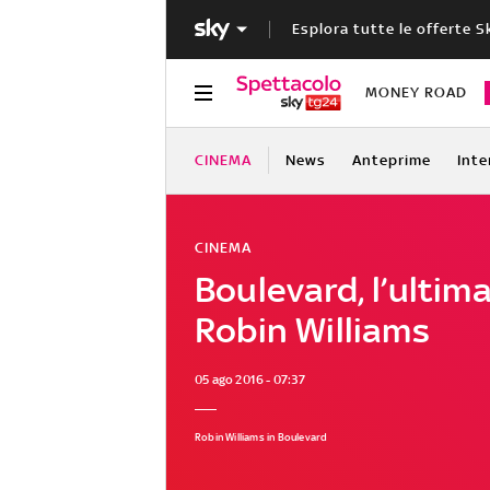
Esplora tutte le offerte S
MONEY ROAD
CINEMA
News
Anteprime
Inte
CINEMA
Boulevard, l’ultima
Robin Williams
05 ago 2016 - 07:37
Robin Williams in Boulevard