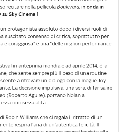
o recitare nella pellicola
Boulevard
,
in onda in
10 su Sky Cinema 1
n protagonista assoluto dopo i diversi ruoli di
ha suscitato consenso di critica, soprattutto per
era e coraggiosa'' e una ''delle migliori performance
estival in anteprima mondiale ad aprile 2014, è la
ne, che sente sempre più il peso di una routine
escente a ritrovare un dialogo con la moglie Joy
ante. La decisione impulsiva, una sera, di far salire
Leo (Roberto Aguire), portano Nolan a
pressa omosessualità.
i Robin Williams che ci regala il ritratto di un
e respira l’aria di un’autentica felicità. Il