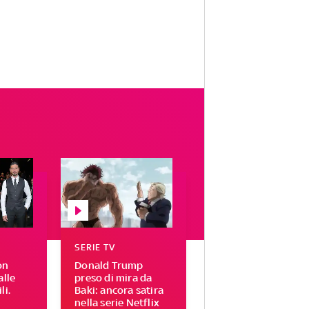
SERIE TV
on
Donald Trump
alle
preso di mira da
li.
Baki: ancora satira
nella serie Netflix