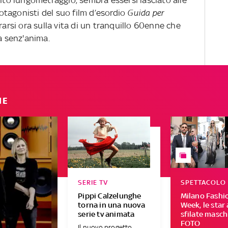
into lungometraggio, sembra essersi lasciato alle
rotagonisti del suo film d’esordio
Guida per
rarsi ora sulla vita di un tranquillo 60enne che
ta senz'anima.
IE
SERIE TV
SPETTACOLO
Pippi Calzelunghe
Milano Fashi
torna in una nuova
Week, le star 
serie tv animata
sfilate maschi
FOTO
Il nuovo progetto