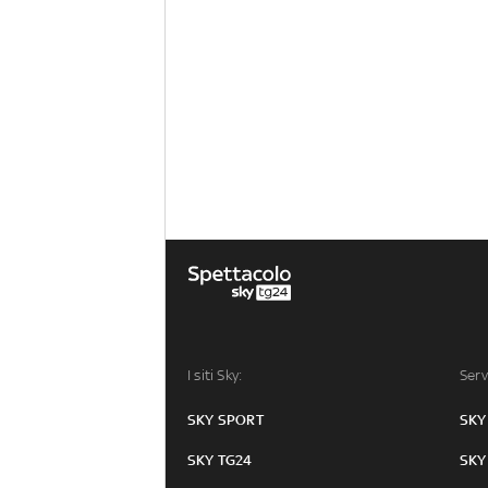
I siti Sky:
Serv
SKY SPORT
SKY
SKY TG24
SKY