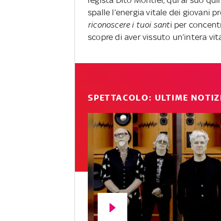
regista Dito Montiel, qui al suo qu
spalle l’energia vitale dei giovani p
riconoscere i tuoi sant
i per concent
scopre di aver vissuto un’intera vi
SPETTACOLO: ULTIME NOTIZ