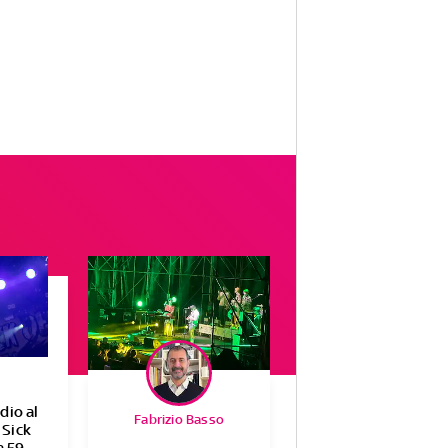
dio al
Fabrizio Basso
 Sick
a 59