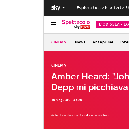
Esplora tutte le offerte S
L'ODISSEA - L
CINEMA
News
Anteprime
Inte
CINEMA
Amber Heard: "Jo
Depp mi picchiava
30 mag 2016 - 09:00
Amber Heard accusa Deep di averla picchiata