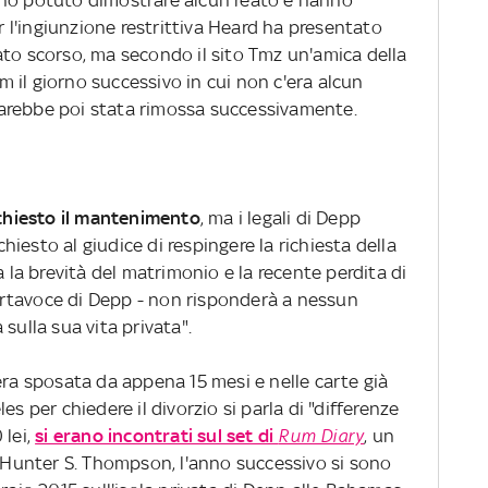
nno potuto dimostrare alcun reato e hanno
er l'ingiunzione restrittiva Heard ha presentato
ato scorso, ma secondo il sito Tmz un'amica della
 il giorno successivo in cui non c'era alcun
o sarebbe poi stata rimossa successivamente.
chiesto il mantenimento
, ma i legali di Depp
iesto al giudice di respingere la richiesta della
a brevità del matrimonio e la recente perdita di
rtavoce di Depp - non risponderà a nessun
sulla sua vita privata".
era sposata da appena 15 mesi e nelle carte già
es per chiedere il divorzio si parla di "differenze
 lei,
si erano incontrati sul set di
Rum Diary
, un
i Hunter S. Thompson, l'anno successivo si sono