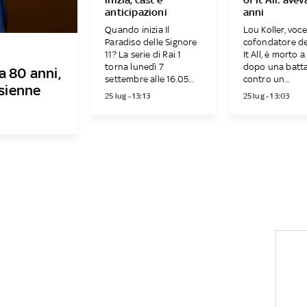
anticipazioni
anni
Quando inizia Il
Lou Koller, voce
Paradiso delle Signore
cofondatore dei
11? La serie di Rai 1
It All, è morto 
torna lunedì 7
dopo una batta
a 80 anni,
settembre alle 16.05...
contro un...
isienne
25 lug - 13:13
25 lug - 13:03