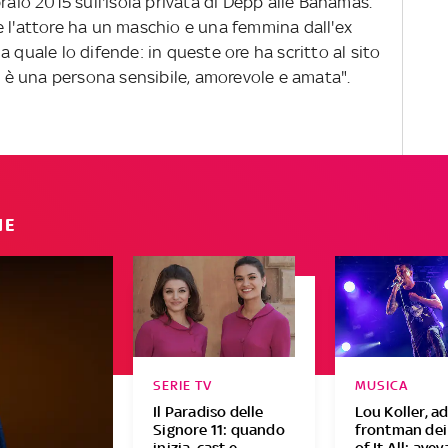
raio 2015 sull'isola privata di Depp alle Bahamas.
e l'attore ha un maschio e una femmina dall'ex
a quale lo difende: in queste ore ha scritto al sito
è una persona sensibile, amorevole e amata".
IE
SERIE TV
MUSICA
Il Paradiso delle
Lou Koller, ad
Signore 11: quando
frontman dei
inizia, cast e
of It All: avev