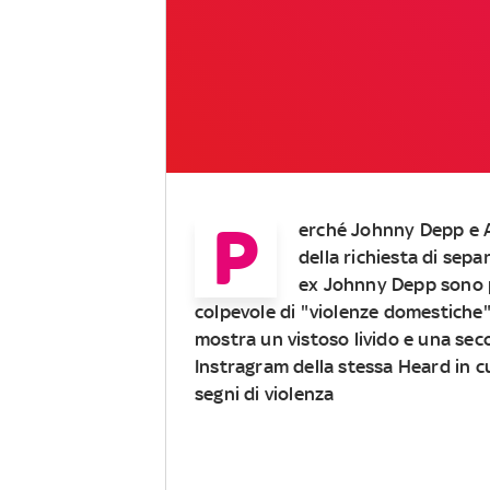
P
erché Johnny Depp e 
della richiesta di sep
ex Johnny Depp sono pe
colpevole di "violenze domestiche" 
mostra un vistoso livido e una sec
Instragram della stessa
Heard in c
segni di violenza