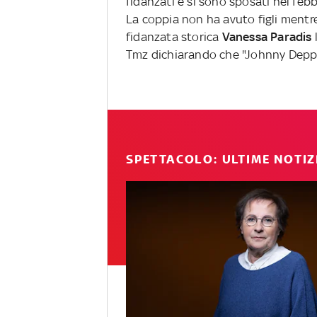
fidanzati e si sono sposati nel febb
La coppia non ha avuto figli mentr
fidanzata storica
Vanessa Paradis
l
Tmz dichiarando che "Johnny Depp 
SPETTACOLO: ULTIME NOTIZ