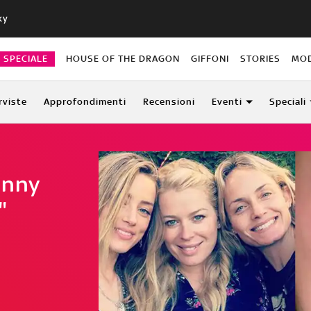
ky
O SPECIALE
HOUSE OF THE DRAGON
GIFFONI
STORIES
MO
rviste
Approfondimenti
Recensioni
Eventi
Speciali
hnny
"