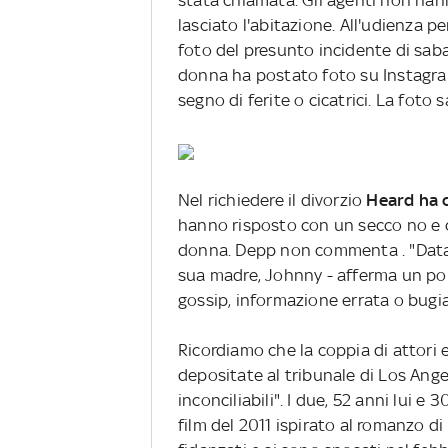
stata chiamata. Gli agenti non ha
lasciato l'abitazione. All'udienza p
foto del presunto incidente di sab
donna ha postato foto su Instagram
segno di ferite o cicatrici. La fot
Nel richiedere il divorzio
Heard ha 
hanno risposto con un secco no e ch
donna. Depp non commenta . "Data l
sua madre, Johnny - afferma un po
gossip, informazione errata o bugia 
Ricordiamo che la coppia di attori 
depositate al tribunale di Los Angel
inconciliabili". I due, 52 anni lui e 30
film del 2011 ispirato al romanzo d