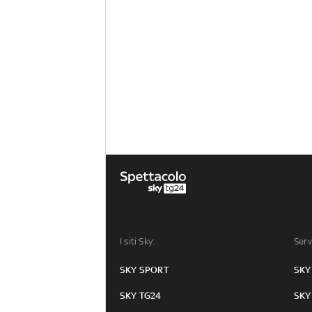
I siti Sky:
Serv
SKY SPORT
SKY
SKY TG24
SKY