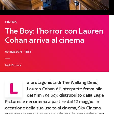
CINEMA
The Boy: l’horror con Lauren
Cohan arriva al cinema
09 mag 2016 - 13:51
Eagle Pictures
L
a protagonista di The Walking Dead,
Lauren Cohan è l'interprete femminile
del film
The Boy
, distrubuito dalla Eagle
Pictures e nei cinema a partire dal 12 maggio. In
occasione della sua uscita al cinema, Sky Cinema