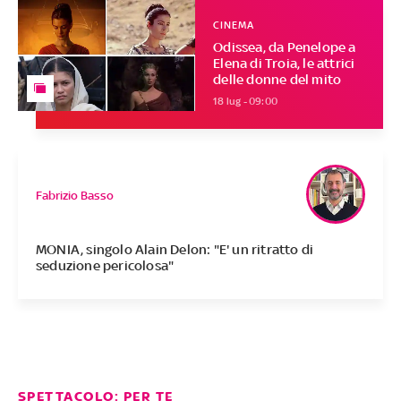
CINEMA
Odissea, da Penelope a
Elena di Troia, le attrici
delle donne del mito
18 lug - 09:00
Fabrizio Basso
MONIA, singolo Alain Delon: "E' un ritratto di
seduzione pericolosa"
SPETTACOLO: PER TE