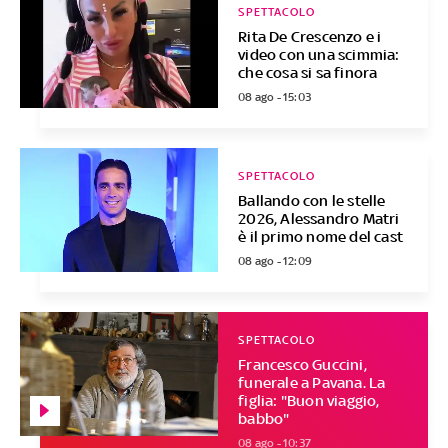
SPETTACOLO
Rita De Crescenzo e i
video con una scimmia:
che cosa si sa finora
08 ago - 15:03
SPETTACOLO
Ballando con le stelle
2026, Alessandro Matri
è il primo nome del cast
08 ago - 12:09
SPETTACOLO
Francesco Guccini,
funerale a Pavana. La
figlia: "Buon viaggio,
babbo"
08 ago - 10:37