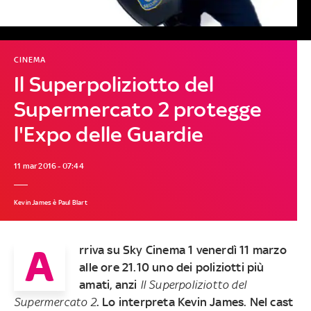
CINEMA
Il Superpoliziotto del
Supermercato 2 protegge
l'Expo delle Guardie
11 mar 2016 - 07:44
Kevin James è Paul Blart
A
rriva su Sky Cinema 1 venerdì 11 marzo
alle ore 21.10 uno dei poliziotti più
amati, anzi
Il Superpoliziotto del
Supermercato 2
. Lo interpreta Kevin James. Nel cast