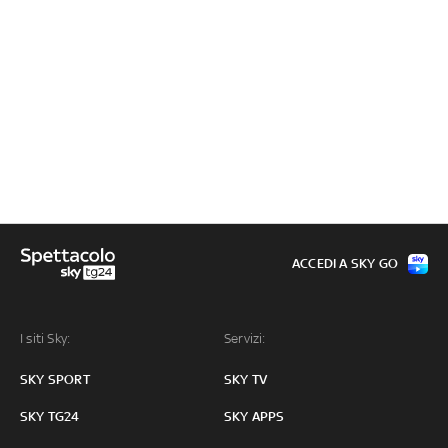
ACCEDI A SKY GO
I siti Sky:
Servizi:
SKY SPORT
SKY TV
SKY TG24
SKY APPS