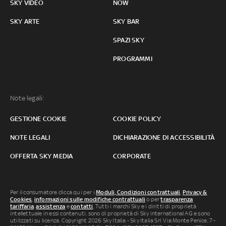
SKY VIDEO
NOW
SKY ARTE
SKY BAR
SPAZI SKY
PROGRAMMI
Note legali:
GESTIONE COOKIE
COOKIE POLICY
NOTE LEGALI
DICHIARAZIONE DI ACCESSIBILITÀ
OFFERTA SKY MEDIA
CORPORATE
Per il consumatore clicca qui per i
Moduli, Condizioni contrattuali
,
Privacy &
Cookies
,
informazioni sulle modifiche contrattuali
o per
trasparenza
tariffaria
,
assistenza
e
contatti
. Tutti i marchi Sky e i diritti di proprietà
intellettuale in essi contenuti, sono di proprietà di Sky international AG e sono
utilizzati su licenza. Copyright 2026 Sky Italia - Sky Italia Srl Via Monte Penice, 7 -