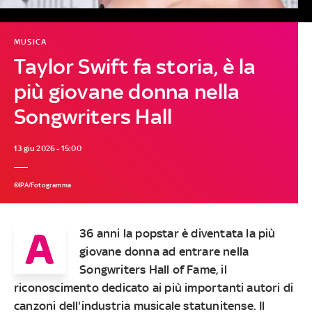
MUSICA
Taylor Swift fa storia, è la
più giovane donna nella
Songwriters Hall
13 giu 2026 - 15:00
©IPA/Fotogramma
A
36 anni la popstar è diventata la più
giovane donna ad entrare nella
Songwriters Hall of Fame, il
riconoscimento dedicato ai più importanti autori di
canzoni dell'industria musicale statunitense. Il