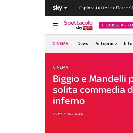
Esplora tutte le offerte S
L'ODISSEA - L
CINEMA
News
Anteprime
Inte
CINEMA
Biggio e Mandelli 
solita commedia 
inferno
26 feb 2016 - 07:44