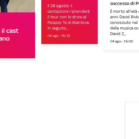
successo di P
Il 28 agosto il
cantautore riprenderà
È morto all'età 
il tour con lo show al
anni David Rivki
Palazzo Te di Mantova.
conosciuto ne
In seguito,...
della musica c
il cast
David Z,...
04 ago - 16:32
nano
04 ago - 16:00