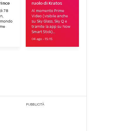
rince
ruolo di Kratos
di 78
Al momento Prime
n,
Video (visibile anche
l mondo
su Sky Glass, Sky Q e
ome
tramite la app su Now
Smart Stick)...
04 ago - 15:15
PUBBLICITÀ