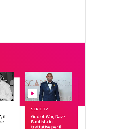
SERIE TV
 il
God of War, Dave
he
Bautista in
trattative per il