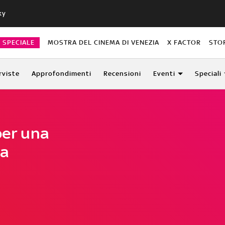
ky
O SPECIALE
MOSTRA DEL CINEMA DI VENEZIA
X FACTOR
STO
rviste
Approfondimenti
Recensioni
Eventi
Speciali
per una
da