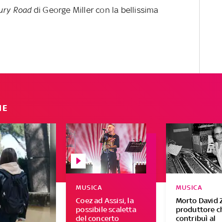
ury Road
di George Miller con la bellissima
IE
MUSICA
MUSICA
Coez ad Assisi, la
Morto David Z,
possibile scaletta
produttore c
del concerto
contribuì al