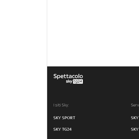
I siti Sky:
Serv
SKY SPORT
SKY
SKY TG24
SKY