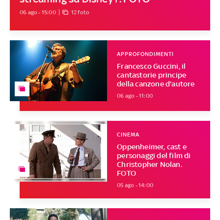
06 ago - 15:00
12 foto
APPROFONDIMENTI
Francesco Guccini, il
cantastorie principe
della canzone d'autore
06 ago - 11:00
CINEMA
Oppenheimer, cast e
personaggi del film di
Christopher Nolan.
FOTO
05 ago - 14:00