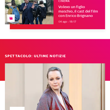
CINEMA
Volevo un figlio
maschio, il cast del film
con Enrico Brignano
04 ago - 18:17
SPETTACOLO: ULTIME NOTIZIE