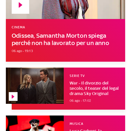
CINEMA
Odissea, Samantha Morton spiega
perché non ha lavorato per un anno
06 ago - 19:13
SERIE TV
War - Il divorzio del
secolo, il teaser del legal
drama Sky Original
06 ago - 17:02
MUSICA
Luca Carboni, la