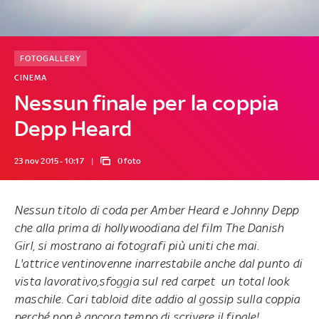
FOTOGALLERY
CINEMA
Nessun finale per la coppia
Depp Heard
23 nov 2015 - 10:17
0 foto
Nessun titolo di coda per Amber Heard e Johnny Depp
che alla prima di hollywoodiana del film The Danish
Girl, si mostrano ai fotografi più uniti che mai.
L'attrice ventinovenne inarrestabile anche dal punto di
vista lavorativo,sfoggia sul red carpet un total look
maschile. Cari tabloid dite addio al gossip sulla coppia
perché non è ancora tempo di scrivere il finale!