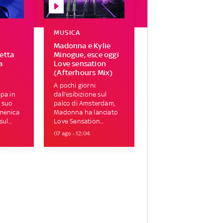
MUSICA
Madonna e Kylie
letta
Minogue, esce oggi
a
Love sensation
(Afterhours Mix)
A pochi giorni
ppa in
dall’esibizione sul
 suo
palco di Amsterdam,
omenica
Madonna ha lanciato
ul...
Love Sensation...
07 ago - 12:04