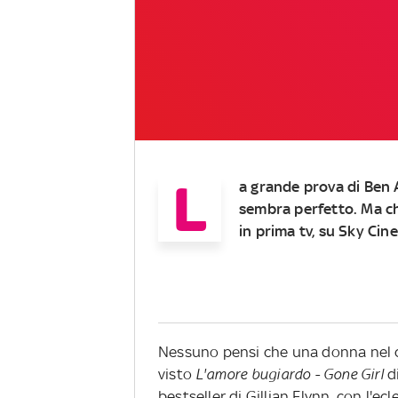
L
a grande prova di Ben
sembra perfetto. Ma c
in prima tv, su Sky Cin
Nessuno pensi che una donna nel cr
visto
L'amore bugiardo - Gone Girl
d
bestseller di Gillian Flynn, con l'ec