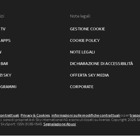
izi:
Note legali:
 TV
GESTIONE COOKIE
 APPS
COOKIE POLICY
W
NOTE LEGALI
 BAR
DICHIARAZIONE DI ACCESSIBILITÀ
ZI SKY
OFFERTA SKY MEDIA
GRAMMI
CORPORATE
contrattuali
,
Privacy & Cookies
,
informazioni sulle modifiche contrattuali
o per
traspa
uti, sono di proprietà di Sky international AG e sono utilizzati su licenza. Copyright 2026 Sky
 SkySport: ISSN 3035-1545.
Segnalazione Abusi