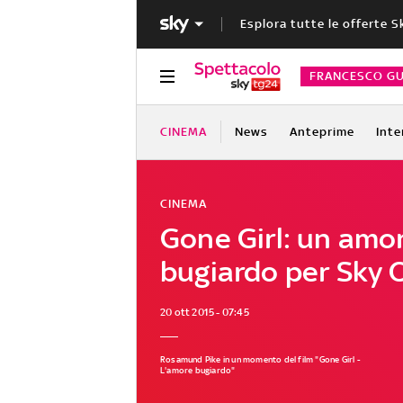
Esplora tutte le offerte S
FRANCESCO GU
CINEMA
News
Anteprime
Inte
CINEMA
Gone Girl: un amo
bugiardo per Sky 
20 ott 2015 - 07:45
Rosamund Pike in un momento del film "Gone Girl -
L'amore bugiardo"