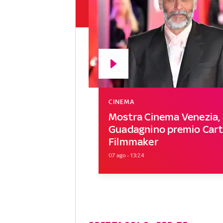
CINEMA
Mostra Cinema Venezia, 
Guadagnino premio Carti
Filmmaker
07 ago - 13:24