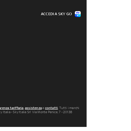
ACCEDI A SKY GO
renza tariffaria
,
assistenza
e
contatti
. Tutti i marchi
 Italia - Sky Italia Srl Via Monte Penice, 7 - 20138