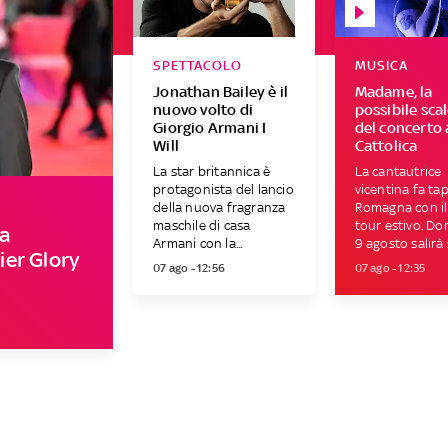
SPETTACOLO
MUSICA
Jonathan Bailey è il
Madame, la
nuovo volto di
possibile sca
Giorgio Armani I
del concerto 
Will
Cattolica
La star britannica è
La cantautrice
protagonista del lancio
vicentina fa ta
della nuova fragranza
Romagna con il
maschile di casa
tour estivo. D
a
Armani con la...
9 agosto salirà s
er Glory
07 ago - 12:56
07 ago - 12:35