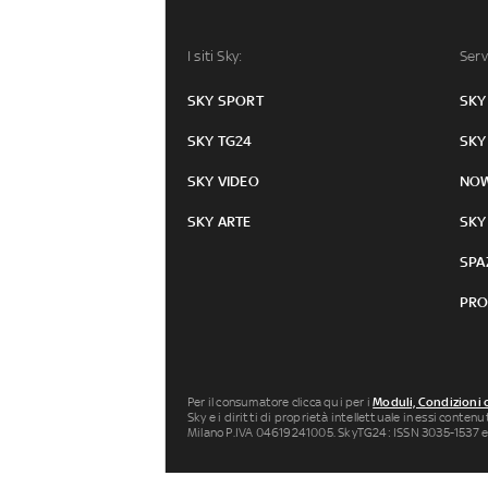
I siti Sky:
Serv
SKY SPORT
SKY
SKY TG24
SKY
SKY VIDEO
NO
SKY ARTE
SKY
SPA
PRO
Per il consumatore clicca qui per i
Moduli, Condizioni 
Sky e i diritti di proprietà intellettuale in essi conten
Milano P.IVA 04619241005. SkyTG24: ISSN 3035-1537 e
[an error occurred while processing this directive]