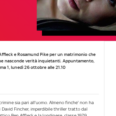
 Affleck e Rosamund Pike per un matrimonio che
he nasconde verità inquietanti. Appuntamento,
ema 1, lunedì 26 ottobre alle 21.10
imine sia pari all'uomo. Almeno finche' non ha
i David Fincher, imperdibile thriller tratto dal
lettico Ben Affleck e la londinese, classe 1979,