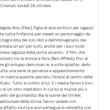
 Cinema1, lunedì 26 ottobre.
algida Amy (Pike), figlia di due scrittori per ragazzi
te tutta l'infanzia, per creare un personaggio da
rotagonista dei loro libri e dell'immaginario dei
iventata un po' per tutti, anche per i suoi modi
 brava ragazza della porta accanto. Il film, che
sincero tra la donna e Nick (Ben Affleck) fino al
 gli sviluppi demoniaci e, a volte splatter, dello
r tutta una serie di perverse e apparentemente
non manca qualche peccato, finisce al centro delle
ettato. Tutto è contro di lui. E i media fanno il loro
 di un circo mediatico in cui lui si muove più o
o del giornalista. Ma le scene del thriller,
adizionale della storia, fanno vedere con
a affatto morta e anzi persegua la vendetta con