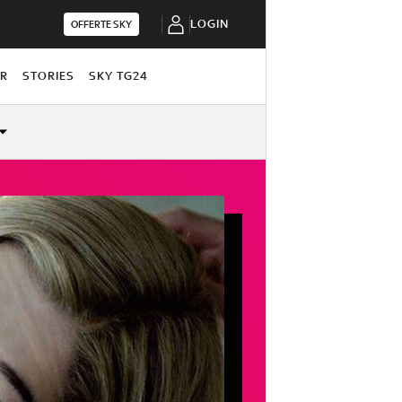
LOGIN
OFFERTE SKY
OR
STORIES
SKY TG24