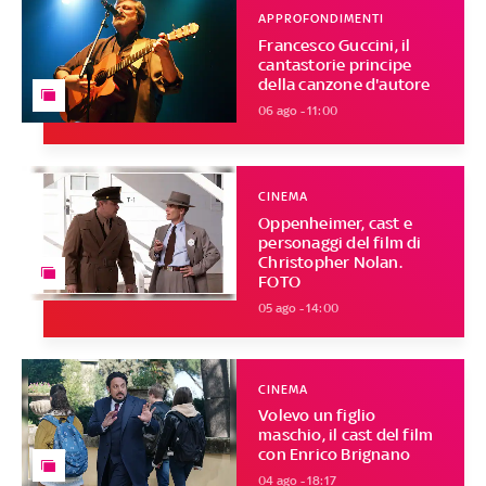
APPROFONDIMENTI
Francesco Guccini, il
cantastorie principe
della canzone d'autore
06 ago - 11:00
CINEMA
Oppenheimer, cast e
personaggi del film di
Christopher Nolan.
FOTO
05 ago - 14:00
CINEMA
Volevo un figlio
maschio, il cast del film
con Enrico Brignano
04 ago - 18:17