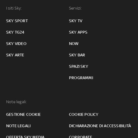
I siti Sky:
Servizi:
SKY SPORT
SKY TV
SKY TG24
SKY APPS
SKY VIDEO
NOW
SKY ARTE
SKY BAR
SPAZI SKY
PROGRAMMI
Note legali:
GESTIONE COOKIE
COOKIE POLICY
NOTE LEGALI
DICHIARAZIONE DI ACCESSIBILITÀ
OFFERTA SKY MEDIA
CORPORATE