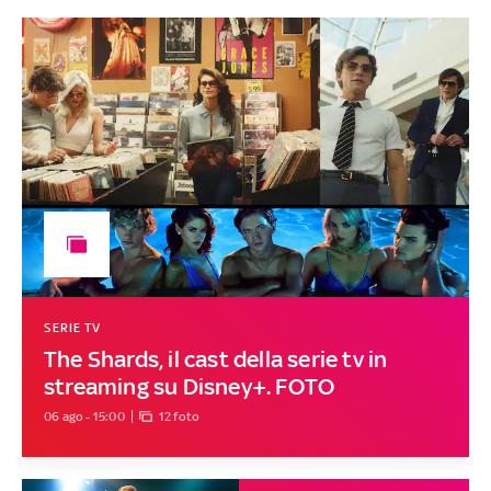
SERIE TV
The Shards, il cast della serie tv in
streaming su Disney+. FOTO
06 ago - 15:00
12 foto