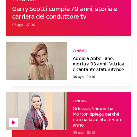
SPETTACOLO
Gerry Scotti compie 70 anni, storia e
carriera del conduttore tv
07 ago - 07:00
CINEMA
Addio a Abbe Lane,
morta a 93 anni l’attrice
e cantante statunitense
06 ago - 22:16
CINEMA
Odissea, Samantha
Morton spiega perché
non ha lavorato per un
anno
06 ago - 19:13