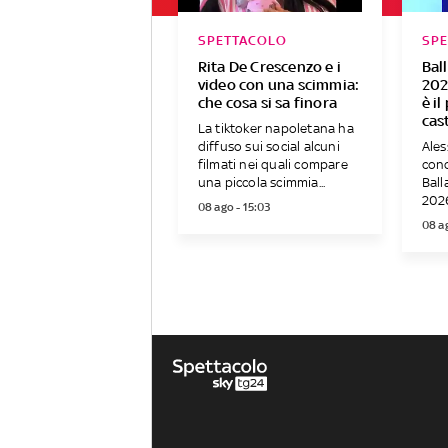
SPETTACOLO
SP
Rita De Crescenzo e i
Bal
video con una scimmia:
202
che cosa si sa finora
è i
cas
La tiktoker napoletana ha
diffuso sui social alcuni
Ales
filmati nei quali compare
conc
una piccola scimmia...
Ball
2026
08 ago - 15:03
08 a