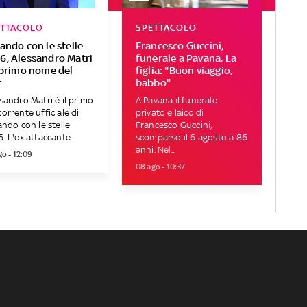
ETTACOLO
SPETTACOLO
lando con le stelle
Francesco Guccini,
6, Alessandro Matri
funerale a Pavana. La
l primo nome del
figlia: "Buon viaggio,
t
babbo"
sandro Matri è il primo
A Pavana il funerale
orrente ufficiale di
privato e laico di
ando con le stelle
Francesco Guccini,
. L'ex attaccante...
scomparso il 6 agosto a 86
anni. Nel...
go - 12:09
08 ago - 10:37