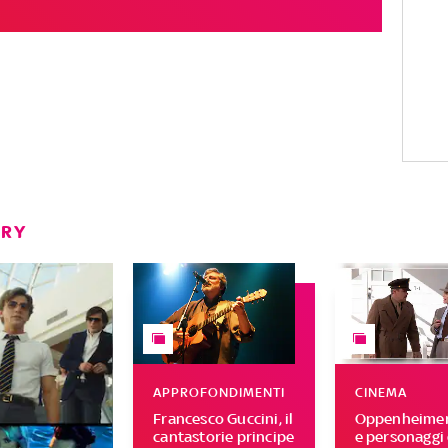
ERY
APPROFONDIMENTI
CINEMA
Francesco Guccini, il
Oppenheimer,
cantastorie principe
e personaggi 