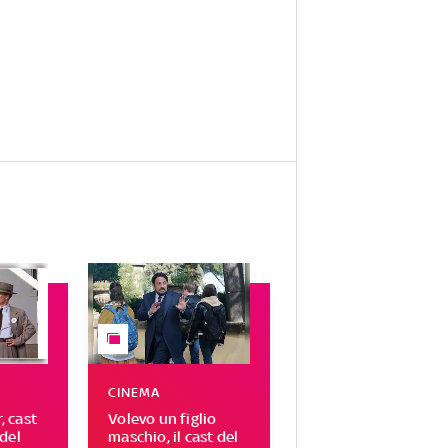
CINEMA
 cast
Volevo un figlio
del
maschio, il cast del