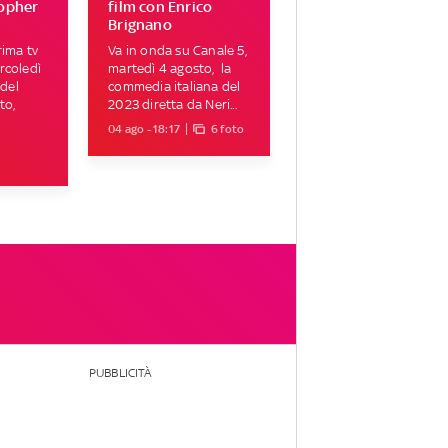
topher
film con Enrico
Brignano
rima tv
Va in onda su Canale 5,
rcoledì
martedì 4 agosto, la
 del
commedia italiana del
to,
2023 diretta da Neri...
04 ago - 18:17
6 foto
PUBBLICITÀ