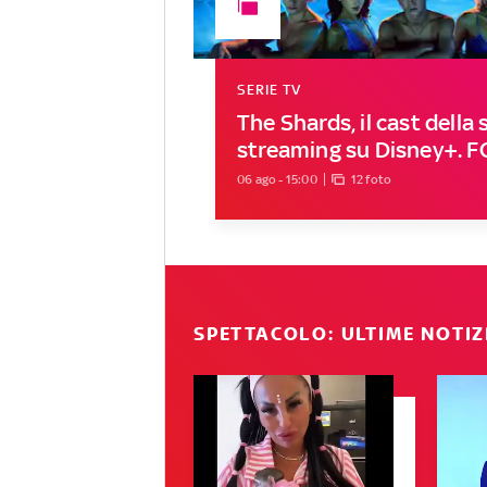
SERIE TV
The Shards, il cast della s
streaming su Disney+. 
06 ago - 15:00
12 foto
SPETTACOLO: ULTIME NOTIZ