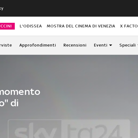
ky
CCINI
L'ODISSEA
MOSTRA DEL CINEMA DI VENEZIA
X FACT
rviste
Approfondimenti
Recensioni
Eventi
Speciali
l momento
o" di