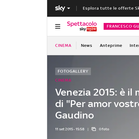
Esplora tutte le offerte S
FRANCESCO GU
CINEMA
News
Anteprime
Inte
FOTOGALLERY
CINEMA
Venezia 2015: è i
di "Per amor vostr
Gaudino
11 set 2015 - 15:58
0 foto