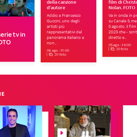
della canzone
film di Chris
d'autore
Nolan. FOTO
Addio a Francesco
Va in onda in p
Guccini, uno degli
su Canale 5, me
artisti più
5 agosto, il film
rappresentativi del
2023 che - scrit
erie tv in
panorama italiano e
diretto e...
FOTO
non...
05 ago - 14:00
20 foto
06 ago - 11:00
20 foto
IE