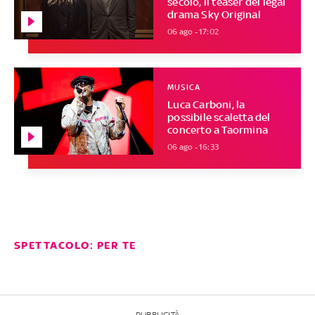
secolo, il teaser del legal
drama Sky Original
06 ago - 17:02
MUSICA
Luca Carboni, la
possibile scaletta del
concerto a Taormina
06 ago - 16:33
SPETTACOLO: PER TE
PUBBLICITÀ