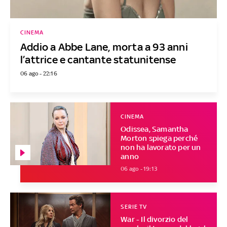
CINEMA
Addio a Abbe Lane, morta a 93 anni
l’attrice e cantante statunitense
06 ago - 22:16
CINEMA
Odissea, Samantha
Morton spiega perché
non ha lavorato per un
anno
06 ago - 19:13
SERIE TV
War - Il divorzio del