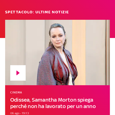
SPETTACOLO: ULTIME NOTIZIE
CINEMA
Odissea, Samantha Morton spiega
perché non ha lavorato per un anno
06 ago - 19:13