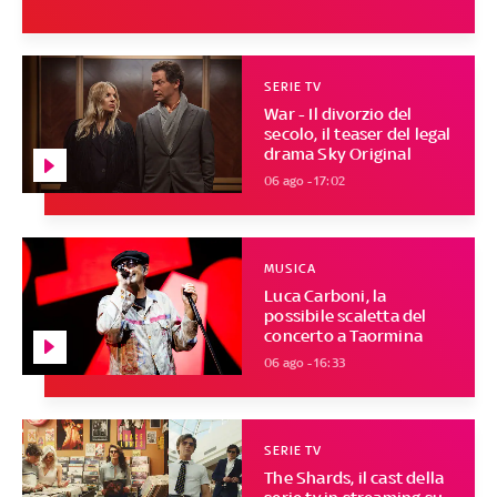
SERIE TV
War - Il divorzio del
secolo, il teaser del legal
drama Sky Original
06 ago - 17:02
MUSICA
Luca Carboni, la
possibile scaletta del
concerto a Taormina
06 ago - 16:33
SERIE TV
The Shards, il cast della