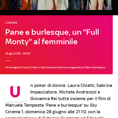
CINEMA
Pane e burlesque, un "Full
Monty" al femminile
25 giu 2015 - 07:57
Un'immagine di Laura Chiatti e Sabrina Impacciatore protagoniste di Pane e Burlesque
U
n poker di donne. Laura Chiatti, Sabrina
Impacciatore, Michela Andreozzi e
Giovanna Rei tutte insieme per il film di
Manuela Tempesta 'Pane e burlesque' su Sky
Cinema 1, domenica 28 giugno alle 21.10, con la