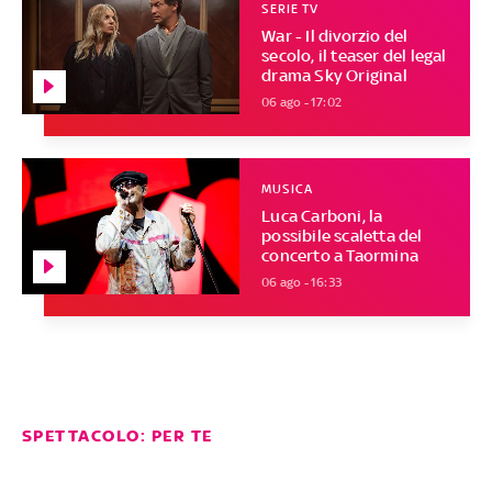
SERIE TV
War - Il divorzio del
secolo, il teaser del legal
drama Sky Original
06 ago - 17:02
MUSICA
Luca Carboni, la
possibile scaletta del
concerto a Taormina
06 ago - 16:33
SPETTACOLO: PER TE