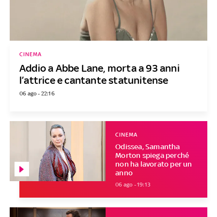
CINEMA
Addio a Abbe Lane, morta a 93 anni
l’attrice e cantante statunitense
06 ago - 22:16
CINEMA
Odissea, Samantha
Morton spiega perché
non ha lavorato per un
anno
06 ago - 19:13