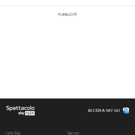
PUBBLICITÀ
ACCEDI A SKY GO
I siti Sky:
Servizi: