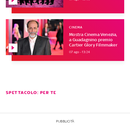
CINEMA
Mostra Cinema Venezia,
a Guadagnino premio
Cartier Glory Filmmaker
07 ago - 13:24
SPETTACOLO: PER TE
PUBBLICITÀ