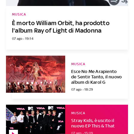
MUSICA
È morto William Orbit, ha prodotto
l'album Ray of Light di Madonna
07 ago - 19:14
MUSICA
Esce No Me Arapiento
de Sentir Tanto, il nuovo
album di Karol G
07 ago - 18:29
MUSICA
Stray Kids, è uscito il
nuovo EP This & That
07 ago - 15:09