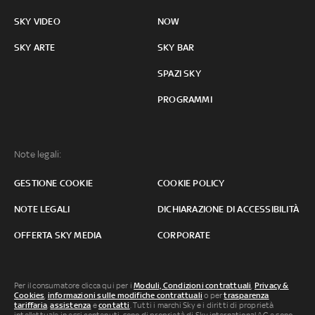
SKY VIDEO
NOW
SKY ARTE
SKY BAR
SPAZI SKY
PROGRAMMI
Note legali:
GESTIONE COOKIE
COOKIE POLICY
NOTE LEGALI
DICHIARAZIONE DI ACCESSIBILITÀ
OFFERTA SKY MEDIA
CORPORATE
Per il consumatore clicca qui per i
Moduli, Condizioni contrattuali
,
Privacy &
Cookies
,
informazioni sulle modifiche contrattuali
o per
trasparenza
tariffaria
,
assistenza
e
contatti
. Tutti i marchi Sky e i diritti di proprietà
intellettuale in essi contenuti, sono di proprietà di Sky international AG e sono