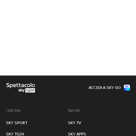
ACCEDI A SKY GO
I siti Sky:
Servizi:
SKY SPORT
SKY TV
SKY TG24
SKY APPS