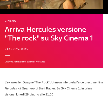
CINEMA
Arriva Hercules versione
"The rock" su Sky Cinema 1
23 giu 2015 - 08:15
Dwayne Johnson nei panni di Hercules
L'ex wrestler Dwayne “The Rock” Johnson interpreta l'eroe greco nel film
Hercules - il Guerriero
di Brett Ratner. Su Sky Cinema 1, in prima
visione, lunedì 29 giugno alle 21.10