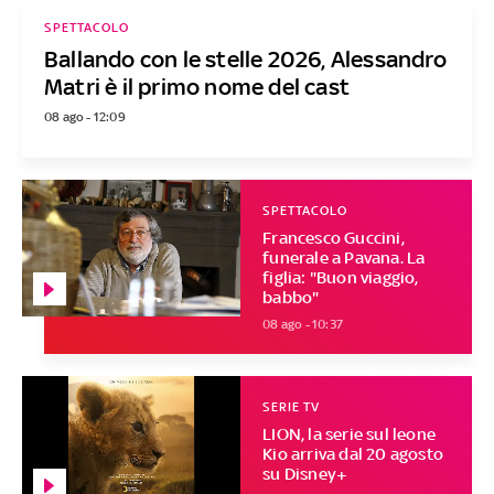
SPETTACOLO
Ballando con le stelle 2026, Alessandro
Matri è il primo nome del cast
08 ago - 12:09
SPETTACOLO
Francesco Guccini,
funerale a Pavana. La
figlia: "Buon viaggio,
babbo"
08 ago - 10:37
SERIE TV
LION, la serie sul leone
Kio arriva dal 20 agosto
su Disney+