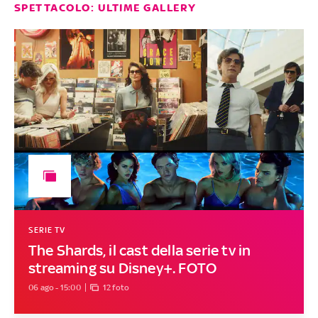
SPETTACOLO: ULTIME GALLERY
SERIE TV
The Shards, il cast della serie tv in
streaming su Disney+. FOTO
06 ago - 15:00
12 foto