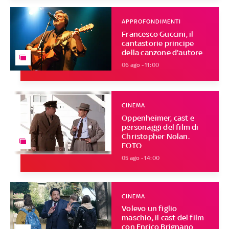
APPROFONDIMENTI
Francesco Guccini, il
cantastorie principe
della canzone d'autore
06 ago - 11:00
CINEMA
Oppenheimer, cast e
personaggi del film di
Christopher Nolan.
FOTO
05 ago - 14:00
CINEMA
Volevo un figlio
maschio, il cast del film
con Enrico Brignano