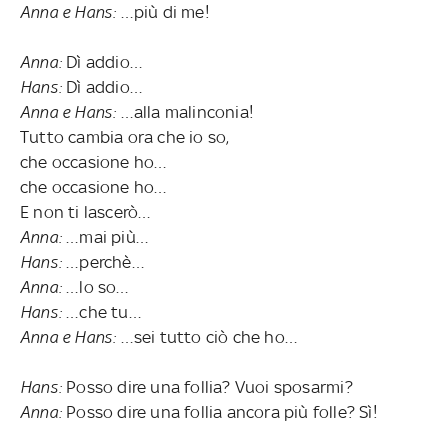
Anna e Hans:
…più di me!
Anna:
Dì addio…
Hans:
Dì addio…
Anna e Hans:
…alla malinconia!
Tutto cambia ora che io so,
che occasione ho…
che occasione ho…
E non ti lascerò…
Anna:
…mai più…
Hans:
…perchè…
Anna:
…lo so…
Hans:
…che tu…
Anna e Hans:
…sei tutto ciò che ho…
Hans:
Posso dire una follia? Vuoi sposarmi?
Anna:
Posso dire una follia ancora più folle? Sì!