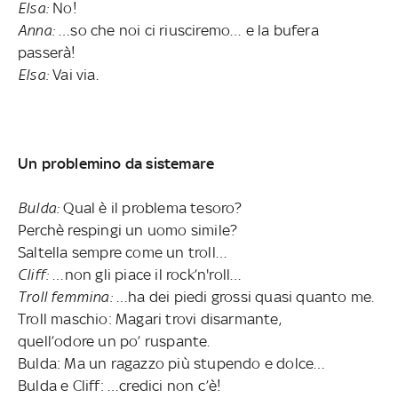
Elsa:
No!
Anna:
…so che noi ci riusciremo… e la bufera
passerà!
Elsa:
Vai via.
Un problemino da sistemare
Bulda:
Qual è il problema tesoro?
Perchè respingi un uomo simile?
Saltella sempre come un troll…
Cliff:
…non gli piace il rock’n'roll…
Troll femmina:
…ha dei piedi grossi quasi quanto me.
Troll maschio: Magari trovi disarmante,
quell’odore un po’ ruspante.
Bulda: Ma un ragazzo più stupendo e dolce…
Bulda e Cliff: …credici non c’è!