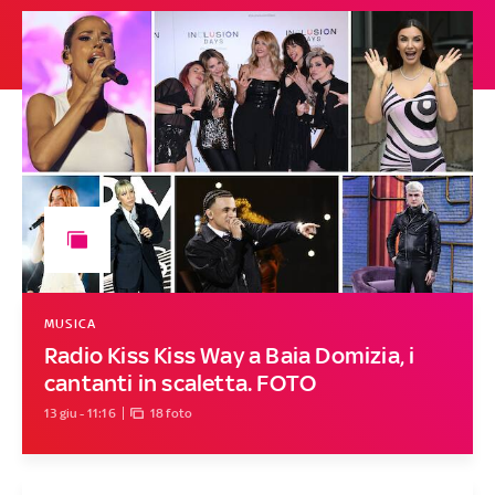
MUSICA
Radio Kiss Kiss Way a Baia Domizia, i
cantanti in scaletta. FOTO
13 giu - 11:16
18 foto