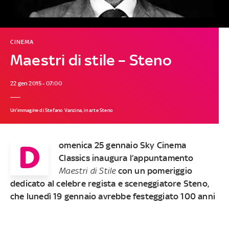
CINEMA
Maestri di stile – Steno
22 gen 2015 - 07:00
Un'immagine di Stefano Vanzina, in arte Steno
D
omenica 25 gennaio Sky Cinema
Classics inaugura l’appuntamento
Maestri di Stile
con un pomeriggio
dedicato al celebre regista e sceneggiatore Steno,
che lunedì 19 gennaio avrebbe festeggiato 100 anni