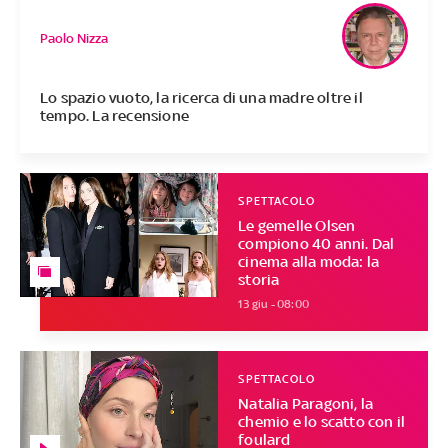
Paolo Nizza
Lo spazio vuoto, la ricerca di una madre oltre il
tempo. La recensione
SPETTACOLO
Le gemelle Olsen
compiono 40 anni. Dal
cinema alla moda: la
storia
13 giu - 08:00
SPETTACOLO
Natalia Paragoni, la
chemio e lo scatto con il
foulard