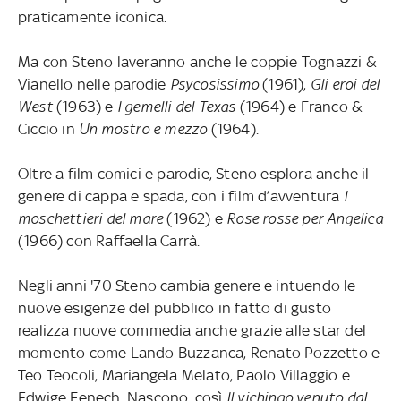
praticamente iconica.
Ma con Steno laveranno anche le coppie Tognazzi &
Vianello nelle parodie
Psycosissimo
(1961),
Gli eroi del
West
(1963) e
I gemelli del Texas
(1964) e Franco &
Ciccio in
Un mostro e mezzo
(1964).
Oltre a film comici e parodie, Steno esplora anche il
genere di cappa e spada, con i film d’avventura
I
moschettieri del mare
(1962) e
Rose rosse per Angelica
(1966) con Raffaella Carrà.
Negli anni '70 Steno cambia genere e intuendo le
nuove esigenze del pubblico in fatto di gusto
realizza nuove commedia anche grazie alle star del
momento come Lando Buzzanca, Renato Pozzetto e
Teo Teocoli, Mariangela Melato, Paolo Villaggio e
Edwige Fenech. Nascono, così
Il vichingo venuto dal