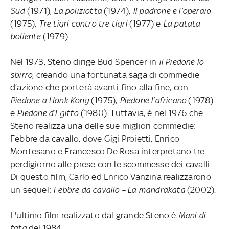
Sud
(1971),
La poliziotta
(1974),
Il padrone e l’operaio
(1975),
Tre tigri contro tre tigri
(1977) e
La patata
bollente
(1979).
Nel 1973, Steno dirige Bud Spencer in
il Piedone lo
sbirro
, creando una fortunata saga di commedie
d’azione che porterà avanti fino alla fine, con
Piedone a Honk Kong
(1975),
Piedone l’africano
(1978)
e
Piedone d’Egitto
(1980). Tuttavia, è nel 1976 che
Steno realizza una delle sue migliori commedie:
Febbre da cavallo, dove Gigi Proietti, Enrico
Montesano e Francesco De Rosa interpretano tre
perdigiorno alle prese con le scommesse dei cavalli.
Di questo film, Carlo ed Enrico Vanzina realizzarono
un sequel:
Febbre da cavallo – La mandrakata
(2002).
L'ultimo film realizzato dal grande Steno è
Mani di
fata
del 1984.