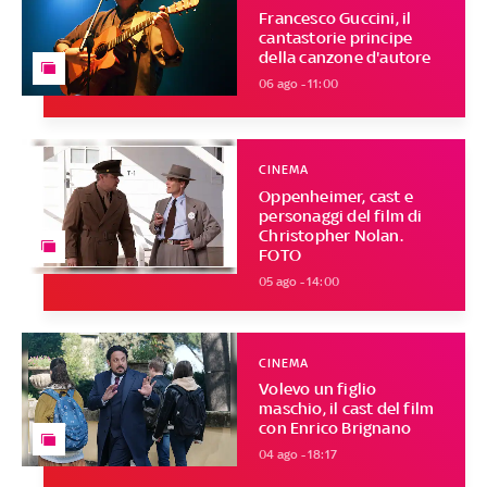
Francesco Guccini, il
cantastorie principe
della canzone d'autore
06 ago - 11:00
CINEMA
Oppenheimer, cast e
personaggi del film di
Christopher Nolan.
FOTO
05 ago - 14:00
CINEMA
Volevo un figlio
maschio, il cast del film
con Enrico Brignano
04 ago - 18:17