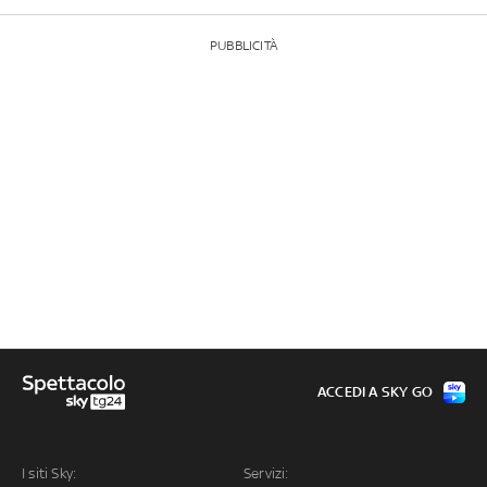
PUBBLICITÀ
ACCEDI A SKY GO
I siti Sky:
Servizi: