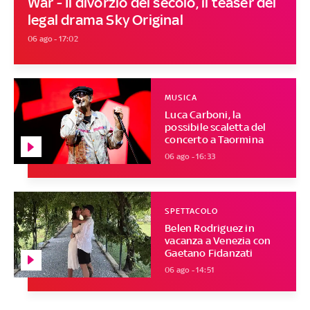
War - Il divorzio del secolo, il teaser del
legal drama Sky Original
06 ago - 17:02
MUSICA
Luca Carboni, la
possibile scaletta del
concerto a Taormina
06 ago - 16:33
SPETTACOLO
Belen Rodriguez in
vacanza a Venezia con
Gaetano Fidanzati
06 ago - 14:51