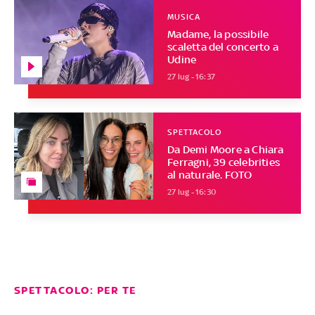
MUSICA
Madame, la possibile
scaletta del concerto a
Udine
27 lug - 16:37
SPETTACOLO
Da Demi Moore a Chiara
Ferragni, 39 celebrities
al naturale. FOTO
27 lug - 16:30
SPETTACOLO: PER TE