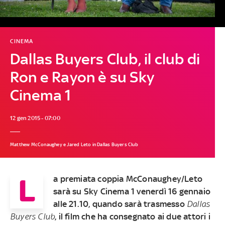
CINEMA
Dallas Buyers Club, il club di
Ron e Rayon è su Sky
Cinema 1
12 gen 2015 - 07:00
Matthew McConaughey e Jared Leto in Dallas Buyers Club
L
a premiata coppia McConaughey/Leto
sarà su Sky Cinema 1 venerdì 16 gennaio
alle 21.10, quando sarà trasmesso
Dallas
Buyers Club
, il film che ha consegnato ai due attori i