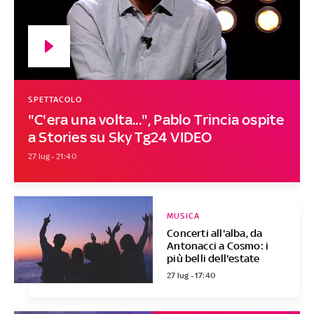
SPETTACOLO
"C'era una volta...", Pablo Trincia ospite
a Stories su Sky Tg24 VIDEO
27 lug - 21:40
MUSICA
Concerti all'alba, da
Antonacci a Cosmo: i
più belli dell'estate
27 lug - 17:40