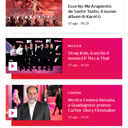
Esce No Me Arapiento
de Sentir Tanto, il nuovo
album di Karol G
07 ago - 18:29
MUSICA
Stray Kids, è uscito il
nuovo EP This & That
07 ago - 15:09
CINEMA
Mostra Cinema Venezia,
a Guadagnino premio
Cartier Glory Filmmaker
07 ago - 13:24