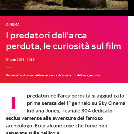
CINEMA
I predatori dell'arca
perduta, le curiosità sul film
01 gen 2015 - 11:19
Harrison Ford in una celebre sequenza de I predatori dell'arca perduta
I
predatori dell'arca perduta si aggiudica la
prima serata del 1° gennaio su Sky Cinema
Indiana Jones, il canale 304 dedicato
esclusivamente alle avventure del famoso
archeologo. Ecco alcune cose che forse non
sapevate sulla pellicola.