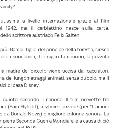
Family?
tissima a livello internazionale grazie al film
l 1942, ma il cerbiattino nasce sulla carta,
ello scrittore austriaco Felix Salten.
ù: Bambi, figlio del principe della foresta, cresce
 e i suoi amici, il coniglio Tamburino, la puzzola
la madre del piccolo viene uccisa dai cacciatori.
oria dei lungometraggi animati, senza dubbio, ma il
ici di casa Disney.
l quinto secondo il canone. Il film ricevette tre
oro (Sam Slyfield), migliore canzone (per "L'amore
le da Donald Novis) e migliore colonna sonora. La
, in piena Seconda Guerra Mondiale, e a causa di ciò