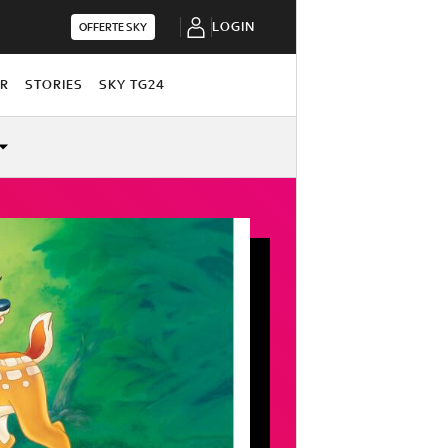
LOGIN
OFFERTE SKY
OR
STORIES
SKY TG24