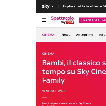
Esplora tutte le offerte S
FRANCESCO GU
CINEMA
News
Anteprime
Inte
CINEMA
Bambi, il classico 
tempo su Sky Cin
Family
10 dic 2014 - 07:00
Bambi, una storia senza tempo, su Sky Cinema