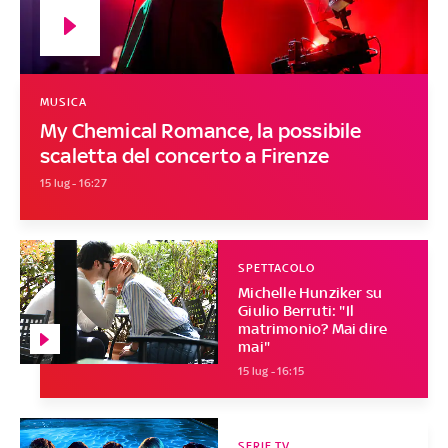
MUSICA
My Chemical Romance, la possibile
scaletta del concerto a Firenze
15 lug - 16:27
SPETTACOLO
Michelle Hunziker su
Giulio Berruti: "Il
matrimonio? Mai dire
mai"
15 lug - 16:15
SERIE TV