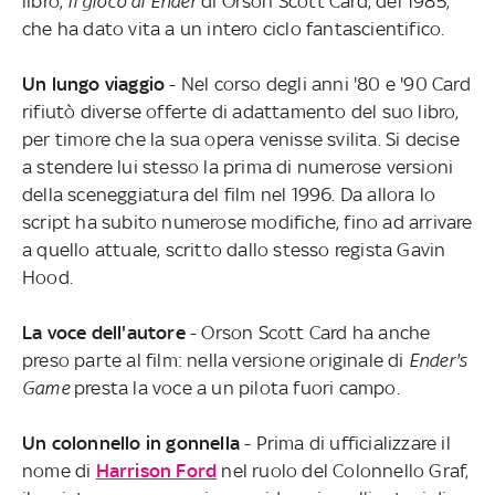
libro,
Il gioco di Ender
di Orson Scott Card, del 1985,
che ha dato vita a un intero ciclo fantascientifico.
Un lungo viaggio
- Nel corso degli anni '80 e '90 Card
rifiutò diverse offerte di adattamento del suo libro,
per timore che la sua opera venisse svilita. Si decise
a stendere lui stesso la prima di numerose versioni
della sceneggiatura del film nel 1996. Da allora lo
script ha subito numerose modifiche, fino ad arrivare
a quello attuale, scritto dallo stesso regista Gavin
Hood.
La voce dell'autore
- Orson Scott Card ha anche
preso parte al film: nella versione originale di
Ender's
Game
presta la voce a un pilota fuori campo.
Un colonnello in gonnella
- Prima di ufficializzare il
nome di
Harrison Ford
nel ruolo del Colonnello Graf,