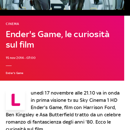
CINEMA
Ender's Game, le curiosità
sul film
15 nov 2014 - 07:00
Ender's Game
L
unedì 17 novembre alle 21.10 va in onda
in prima visione tv su Sky Cinema 1 HD
Ender's Game
, film con Harrison Ford,
Ben Kingsley e Asa Butterfield tratto da un celebre
romanzo di fantascienza degli anni '80. Ecco le
curiosità sul film.