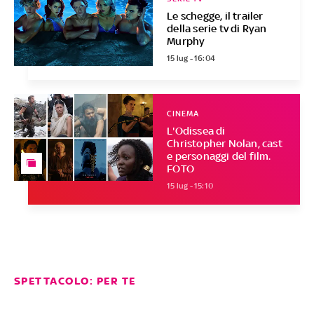
Le schegge, il trailer
della serie tv di Ryan
Murphy
15 lug - 16:04
CINEMA
L'Odissea di
Christopher Nolan, cast
e personaggi del film.
FOTO
15 lug - 15:10
SPETTACOLO: PER TE