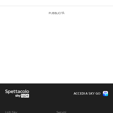
PUBBLICITÀ
ACCEDI A SKY GO
I siti Sky:
Servizi: