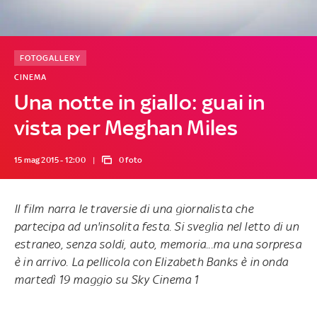
FOTOGALLERY
CINEMA
Una notte in giallo: guai in
vista per Meghan Miles
15 mag 2015 - 12:00
0 foto
Il
film
narra le traversie di una giornalista che
partecipa ad un'insolita festa. Si sveglia nel letto di un
estraneo, senza soldi, auto, memoria...ma una sorpresa
è in arrivo. La pellicola con Elizabeth Banks è in onda
martedì 19 maggio su Sky Cinema 1