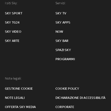
I siti Sky:
Servizi:
SKY SPORT
SKY TV
SKY TG24
SKY APPS
SKY VIDEO
NOW
SKY ARTE
SKY BAR
SPAZI SKY
PROGRAMMI
Note legali:
GESTIONE COOKIE
COOKIE POLICY
NOTE LEGALI
DICHIARAZIONE DI ACCESSIBILITÀ
OFFERTA SKY MEDIA
CORPORATE