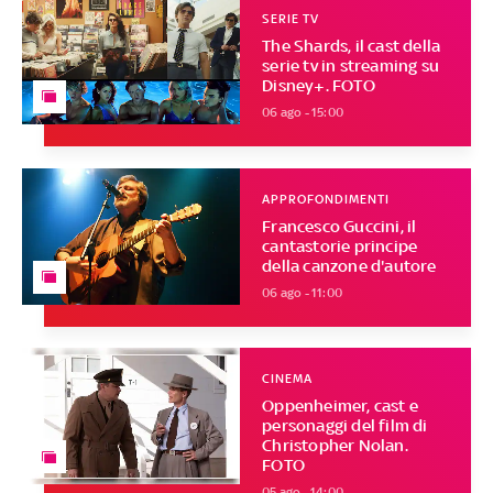
SERIE TV
The Shards, il cast della
serie tv in streaming su
Disney+. FOTO
06 ago - 15:00
APPROFONDIMENTI
Francesco Guccini, il
cantastorie principe
della canzone d'autore
06 ago - 11:00
CINEMA
Oppenheimer, cast e
personaggi del film di
Christopher Nolan.
FOTO
05 ago - 14:00