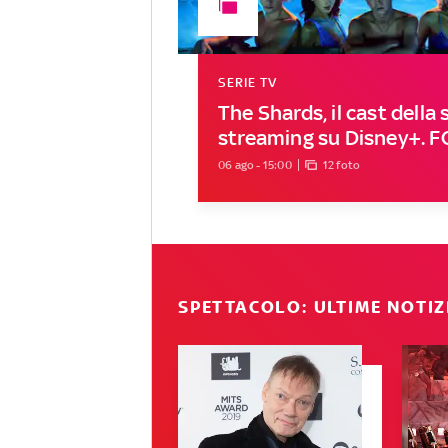
SERIE TV
The Shards, il cast della s
streaming su Disney+. 
06 ago - 15:00
12 foto
SPETTACOLO: ULTIME NOTIZ