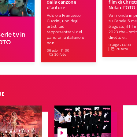
della canzone
film di Chris
d'autore
Nolan. FOTO
Addio a Francesco
Va in onda in p
Guccini, uno degli
su Canale 5, me
artisti più
5 agosto, il film
rappresentativi del
2023 che - scrit
erie tv in
panorama italiano e
diretto e...
FOTO
non...
05 ago - 14:00
20 foto
06 ago - 11:00
20 foto
IE