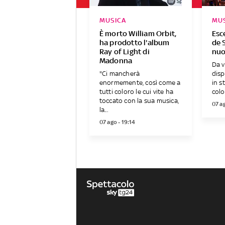
MUSICA
MU
È morto William Orbit,
Esc
ha prodotto l'album
de S
Ray of Light di
nuo
Madonna
Da v
"Ci mancherà
disp
enormemente, così come a
in s
tutti coloro le cui vite ha
colo
toccato con la sua musica,
07 ag
la...
07 ago - 19:14