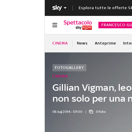
Esplora tutte le offerte S
FRANCESCO GU
CINEMA
News
Anteprime
Inte
FOTOGALLERY
CINEMA
Gillian Vigman, le
non solo per una 
06 lug 2014 - 07:00
0 foto