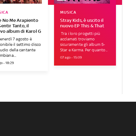
SICA
MUSICA
e No Me Arapiento
Stray Kids, è uscito il
entir Tanto, il
nuovo EP This & That
vo album di Karol G
Tra i loro progetti più
enerdì 7 agosto è
acclamati troviamo
onibile il settimo disco
sicuramente gli album 5-
tudio della cantante
Star e Karma. Per quanto...
mbiana....
07 ago - 15:09
o - 18:29