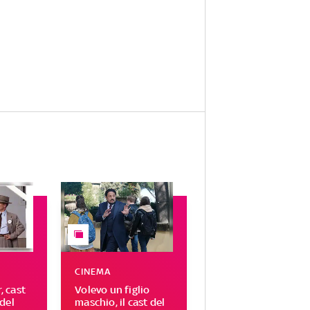
CINEMA
 cast
Volevo un figlio
del
maschio, il cast del