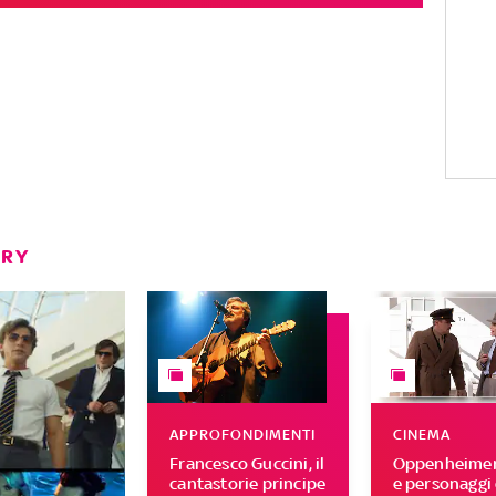
ERY
APPROFONDIMENTI
CINEMA
Francesco Guccini, il
Oppenheimer,
cantastorie principe
e personaggi 