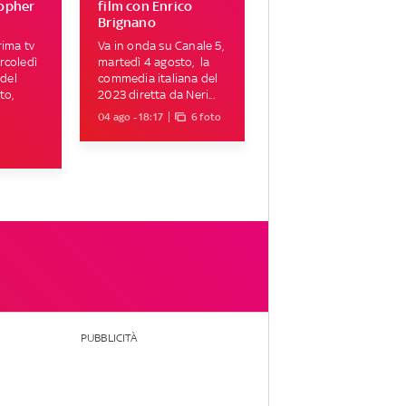
topher
film con Enrico
Brignano
rima tv
Va in onda su Canale 5,
rcoledì
martedì 4 agosto, la
 del
commedia italiana del
to,
2023 diretta da Neri...
04 ago - 18:17
6 foto
PUBBLICITÀ