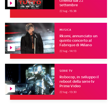
cinema dal 22
settembre
22 lug - 15:38
MUSICA
Rkomi, annunciato un
quinto concerto al
Fabrique di Milano
22 lug - 14:13
SERIE TV
Robocop, in sviluppo il
reboot della serie tv
Prime Video
22 lug - 13:30