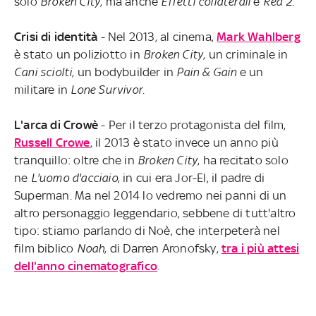
solo
Broken City
, ma anche
Effetti collaterali
e
Red 2
.
Crisi di identità
- Nel 2013, al cinema,
Mark Wahlberg
è stato un poliziotto in
Broken City
, un criminale in
Cani sciolti
, un bodybuilder in
Pain & Gain
e un
militare in
Lone Survivor
.
L'arca di Crowè
- Per il terzo protagonista del film,
Russell Crowe
, il 2013 è stato invece un anno più
tranquillo: oltre che in
Broken City
, ha recitato solo
ne
L'uomo d'acciaio
, in cui era Jor-El, il padre di
Superman. Ma nel 2014 lo vedremo nei panni di un
altro personaggio leggendario, sebbene di tutt'altro
tipo: stiamo parlando di Noè, che interpeterà nel
film biblico
Noah
, di Darren Aronofsky,
tra i più attesi
dell'anno cinematografico
.