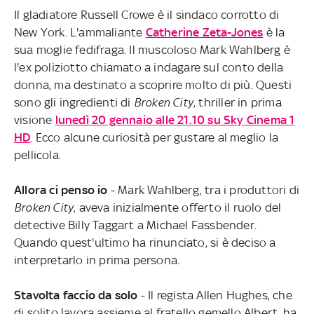
Il gladiatore Russell Crowe è il sindaco corrotto di
New York. L'ammaliante
Catherine Zeta-Jones
è la
sua moglie fedifraga. Il muscoloso Mark Wahlberg è
l'ex poliziotto chiamato a indagare sul conto della
donna, ma destinato a scoprire molto di più. Questi
sono gli ingredienti di
Broken City
, thriller in prima
visione
lunedì 20 gennaio alle 21.10 su Sky Cinema 1
HD
. Ecco alcune curiosità per gustare al meglio la
pellicola.
Allora ci penso io
- Mark Wahlberg, tra i produttori di
Broken City
, aveva inizialmente offerto il ruolo del
detective Billy Taggart a Michael Fassbender.
Quando quest'ultimo ha rinunciato, si è deciso a
interpretarlo in prima persona.
Stavolta faccio da solo
- Il regista Allen Hughes, che
di solito lavora assieme al fratello gemello Albert, ha