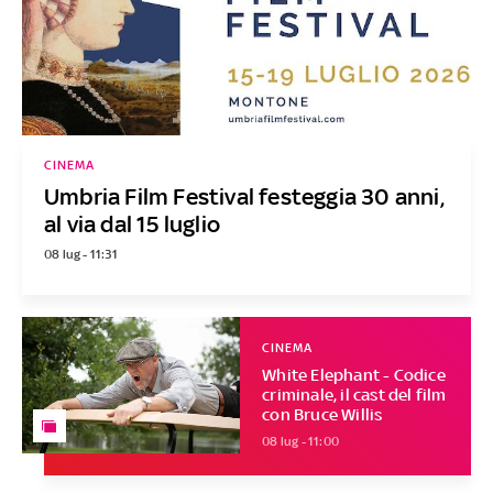
CINEMA
Umbria Film Festival festeggia 30 anni,
al via dal 15 luglio
08 lug - 11:31
CINEMA
White Elephant - Codice
criminale, il cast del film
con Bruce Willis
08 lug - 11:00