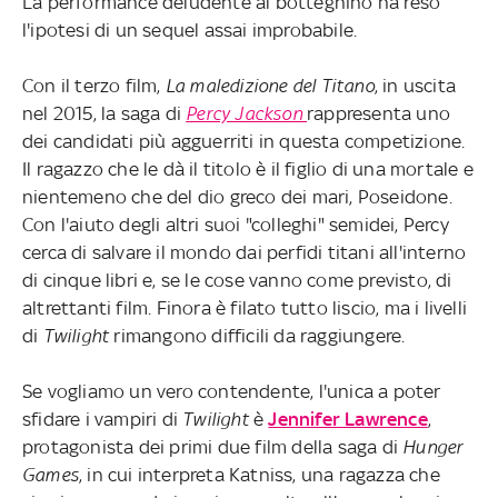
La performance deludente al botteghino ha reso
l'ipotesi di un sequel assai improbabile.
Con il terzo film,
La maledizione del Titano
, in uscita
nel 2015, la saga di
Percy Jackson
rappresenta uno
dei candidati più agguerriti in questa competizione.
Il ragazzo che le dà il titolo è il figlio di una mortale e
nientemeno che del dio greco dei mari, Poseidone.
Con l'aiuto degli altri suoi "colleghi" semidei, Percy
cerca di salvare il mondo dai perfidi titani all'interno
di cinque libri e, se le cose vanno come previsto, di
altrettanti film. Finora è filato tutto liscio, ma i livelli
di
Twilight
rimangono difficili da raggiungere.
Se vogliamo un vero contendente, l'unica a poter
sfidare i vampiri di
Twilight
è
Jennifer Lawrence
,
protagonista dei primi due film della saga di
Hunger
Games
, in cui interpreta Katniss, una ragazza che