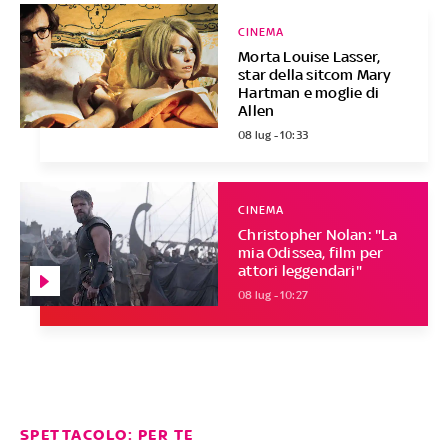
CINEMA
Morta Louise Lasser,
star della sitcom Mary
Hartman e moglie di
Allen
08 lug - 10:33
CINEMA
Christopher Nolan: "La
mia Odissea, film per
attori leggendari"
08 lug - 10:27
SPETTACOLO: PER TE