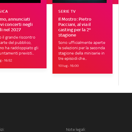
SICA
SERIE TV
imo, annunciati
Il Mostro: Pietro
vi concerti negli
Pacciani, al via il
di nel 2027
casting per la 2°
stagione
o il grande riscontro
arte del pubblico,
Sono ufficialmente aperte
mo ha raddoppiato gli
le selezioni per la seconda
ntamenti previsti...
stagione della miniserie in
tre episodi che...
g - 16:52
10 lug - 16:00
izi:
Note legali: