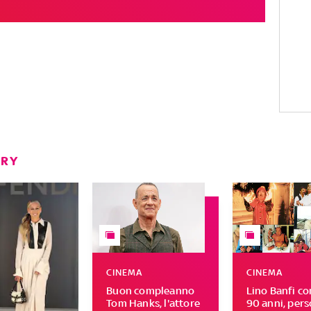
ERY
CINEMA
CINEMA
Buon compleanno
Lino Banfi c
Tom Hanks, l'attore
90 anni, per