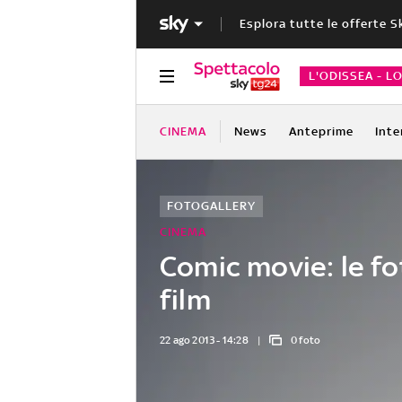
Esplora tutte le offerte S
L'ODISSEA - L
CINEMA
News
Anteprime
Inte
FOTOGALLERY
CINEMA
Comic movie: le fo
film
22 ago 2013 - 14:28
0 foto