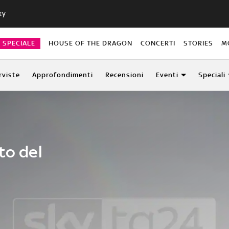
ky
O SPECIALE
HOUSE OF THE DRAGON
CONCERTI
STORIES
M
rviste
Approfondimenti
Recensioni
Eventi
Speciali
to del