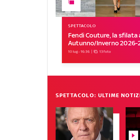
SPETTACOLO
Fendi Couture, la sfilat
Autunno/Inverno 2026-
10 lug - 16:36
13 foto
SPETTACOLO: ULTIME NOTIZ