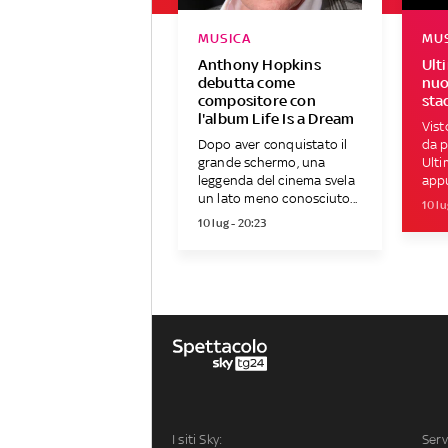
MUSICA
MU
Anthony Hopkins
Ult
debutta come
nuo
compositore con
sta
l'album Life Is a Dream
Vist
Dopo aver conquistato il
da p
grande schermo, una
Ulti
leggenda del cinema svela
appu
un lato meno conosciuto...
10 lu
10 lug - 20:23
I siti Sky:
Serv