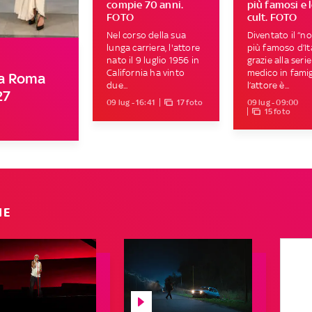
compie 70 anni.
più famosi e l
FOTO
cult. FOTO
Nel corso della sua
Diventato il “n
lunga carriera, l'attore
più famoso d’It
nato il 9 luglio 1956 in
grazie alla seri
California ha vinto
medico in famigl
a a Roma
due...
l’attore è...
27
09 lug - 16:41
17 foto
09 lug - 09:00
15 foto
IE