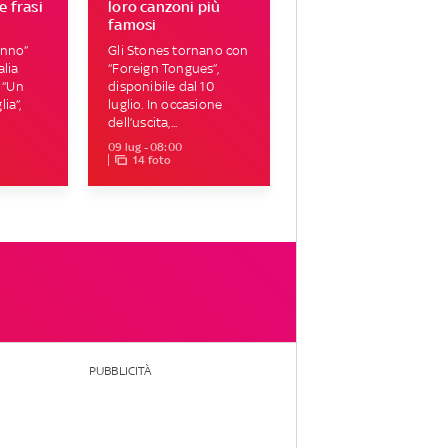
e frasi
loro canzoni più
famosi
onno”
Gli Stones tornano con
alia
“Foreign Tongues”,
e “Un
disponibile dal 10
ia”,
luglio. In occasione
dell’uscita,...
09 lug - 08:00
14 foto
PUBBLICITÀ