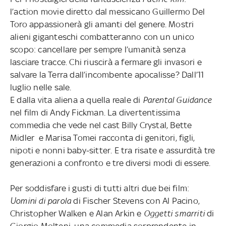
l’action movie diretto dal messicano Guillermo Del
Toro appassionerà gli amanti del genere. Mostri
alieni giganteschi combatteranno con un unico
scopo: cancellare per sempre l’umanità senza
lasciare tracce. Chi riuscirà a fermare gli invasori e
salvare la Terra dall’incombente apocalisse? Dall’11
luglio nelle sale.
E dalla vita aliena a quella reale di
Parental Guidance
nel film di Andy Fickman. La divertentissima
commedia che vede nel cast Billy Crystal, Bette
Midler e Marisa Tomei racconta di genitori, figli,
nipoti e nonni baby-sitter. E tra risate e assurdità tre
generazioni a confronto e tre diversi modi di essere.
Per soddisfare i gusti di tutti altri due bei film:
Uomini di parola
di Fischer Stevens con Al Pacino,
Christopher Walken e Alan Arkin e
Oggetti smarriti
di
Giorgio Molteni, una commedia sorprendente in