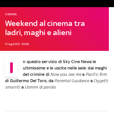
CINEMA
Weekend al cinema tra
ladri, maghi e alieni
11 lug 2013 - 10:56
I
n questo servizio di Sky Cine News le
ultimissime e le uscite nelle sale: dai maghi
del crimine di
Now you see me
a
Pacific Rim
di Guillermo Del Toro, da
Parental Guidance
a
Oggetti
smarriti
a
Uomini di parola