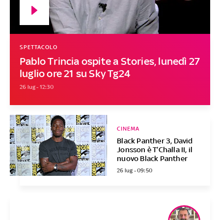
SPETTACOLO
Pablo Trincia ospite a Stories, lunedì 27
luglio ore 21 su Sky Tg24
26 lug - 12:30
CINEMA
Black Panther 3, David
Jonsson è T’Challa II, il
nuovo Black Panther
26 lug - 09:50