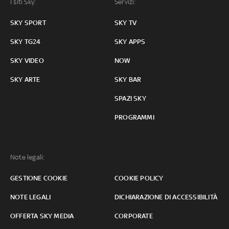
I siti Sky:
Servizi:
SKY SPORT
SKY TV
SKY TG24
SKY APPS
SKY VIDEO
NOW
SKY ARTE
SKY BAR
SPAZI SKY
PROGRAMMI
Note legali:
GESTIONE COOKIE
COOKIE POLICY
NOTE LEGALI
DICHIARAZIONE DI ACCESSIBILITÀ
OFFERTA SKY MEDIA
CORPORATE