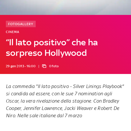
FOTOGALLERY
CINEMA
“Il lato positivo” che ha
sorpreso Hollywood
29 gen 2013 - 16:00
0 foto
La commedia "Il lato positivo - Silver Linings Playbook"
si candida ad essere, con le sue 7 nomination agli
Oscar, la vera rivelazione della stagione. Con Bradley
Cooper, Jennifer Lawrence, Jacki Weaver e Robert De
Niro. Nelle sale italiane dal 7 marzo