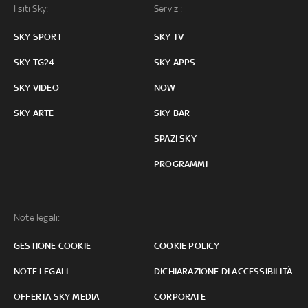
I siti Sky:
Servizi:
SKY SPORT
SKY TV
SKY TG24
SKY APPS
SKY VIDEO
NOW
SKY ARTE
SKY BAR
SPAZI SKY
PROGRAMMI
Note legali:
GESTIONE COOKIE
COOKIE POLICY
NOTE LEGALI
DICHIARAZIONE DI ACCESSIBILITÀ
OFFERTA SKY MEDIA
CORPORATE