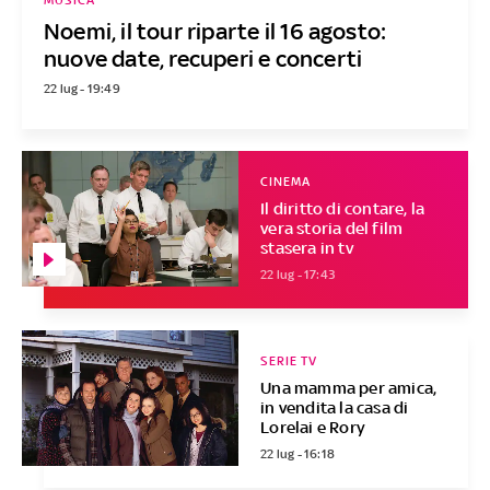
MUSICA
Noemi, il tour riparte il 16 agosto:
nuove date, recuperi e concerti
22 lug - 19:49
CINEMA
Il diritto di contare, la
vera storia del film
stasera in tv
22 lug - 17:43
SERIE TV
Una mamma per amica,
in vendita la casa di
Lorelai e Rory
22 lug - 16:18