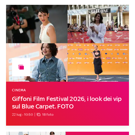
CINEMA
Giffoni Film Festival 2026, i look dei vip
sul Blue Carpet. FOTO
22 lug - 10:50
18 foto