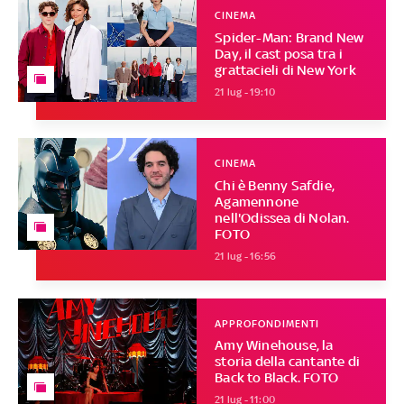
CINEMA
Spider-Man: Brand New
Day, il cast posa tra i
grattacieli di New York
21 lug - 19:10
CINEMA
Chi è Benny Safdie,
Agamennone
nell'Odissea di Nolan.
FOTO
21 lug - 16:56
APPROFONDIMENTI
Amy Winehouse, la
storia della cantante di
Back to Black. FOTO
21 lug - 11:00