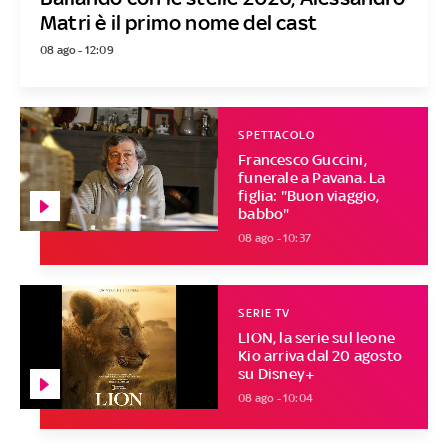
Matri è il primo nome del cast
08 ago - 12:09
SPETTACOLO
Francesco Guccini,
funerale a Pavana. La
figlia: "Buon viaggio,
babbo"
08 ago - 10:37
SERIE TV
LION, la serie sul leone
Kio arriva dal 20 agosto
su Disney+
08 ago - 10:04