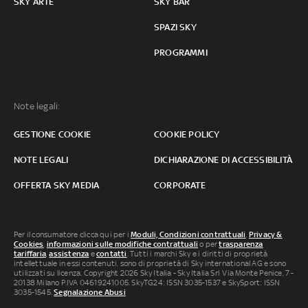
SKY ARTE
SKY BAR
SPAZI SKY
PROGRAMMI
Note legali:
GESTIONE COOKIE
COOKIE POLICY
NOTE LEGALI
DICHIARAZIONE DI ACCESSIBILITÀ
OFFERTA SKY MEDIA
CORPORATE
Per il consumatore clicca qui per i
Moduli, Condizioni contrattuali
,
Privacy &
Cookies
,
informazioni sulle modifiche contrattuali
o per
trasparenza
tariffaria
,
assistenza
e
contatti
. Tutti i marchi Sky e i diritti di proprietà
intellettuale in essi contenuti, sono di proprietà di Sky international AG e sono
utilizzati su licenza. Copyright 2026 Sky Italia - Sky Italia Srl Via Monte Penice, 7 -
20138 Milano P.IVA 04619241005. SkyTG24: ISSN 3035-1537 e SkySport: ISSN
3035-1545.
Segnalazione Abusi