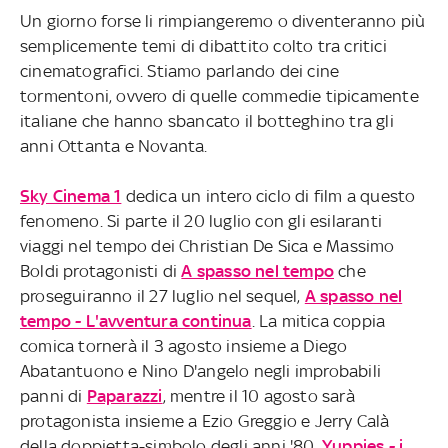
Un giorno forse li rimpiangeremo o diventeranno più
semplicemente temi di dibattito colto tra critici
cinematografici. Stiamo parlando dei cine
tormentoni, ovvero di quelle commedie tipicamente
italiane che hanno sbancato il botteghino tra gli
anni Ottanta e Novanta.
Sky Cinema 1
dedica un intero ciclo di film a questo
fenomeno. Si parte il 20 luglio con gli esilaranti
viaggi nel tempo dei Christian De Sica e Massimo
Boldi protagonisti di
A spasso nel tempo
che
proseguiranno il 27 luglio nel sequel,
A spasso nel
tempo - L'avventura continua
. La mitica coppia
comica tornerà il 3 agosto insieme a Diego
Abatantuono e Nino D'angelo negli improbabili
panni di
Paparazzi
, mentre il 10 agosto sarà
protagonista insieme a Ezio Greggio e Jerry Calà
della doppietta-simbolo degli anni '80,
Yuppies - i