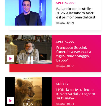
SPETTACOLO
Ballando con le stelle
2026, Alessandro Matri
è il primo nome del cast
08 ago - 12:09
SPETTACOLO
Francesco Guccini,
funerale a Pavana. La
figlia: "Buon viaggio,
babbo"
08 ago - 10:37
SERIE TV
LION, la serie sul leone
Kio arriva dal 20 agosto
su Disney+
08 ago - 10:04