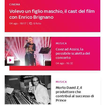
CINEMA
Volevo un figlio maschio, il cast del film
con Enrico Brignano
04 ago - 18:17
6 foto
MUSICA
Coez ad Assisi, la
possibile scaletta del
concerto
04 ago - 16:32
MUSICA
Morto David Z, il
produttore che
contribuì al successo di
Prince