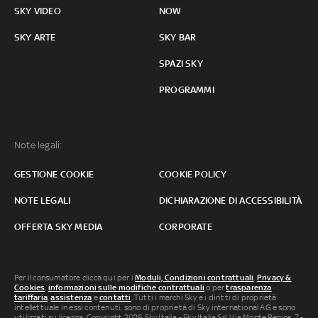
SKY VIDEO
NOW
SKY ARTE
SKY BAR
SPAZI SKY
PROGRAMMI
Note legali:
GESTIONE COOKIE
COOKIE POLICY
NOTE LEGALI
DICHIARAZIONE DI ACCESSIBILITÀ
OFFERTA SKY MEDIA
CORPORATE
Per il consumatore clicca qui per i
Moduli, Condizioni contrattuali
,
Privacy &
Cookies
,
informazioni sulle modifiche contrattuali
o per
trasparenza
tariffaria
,
assistenza
e
contatti
. Tutti i marchi Sky e i diritti di proprietà
intellettuale in essi contenuti, sono di proprietà di Sky international AG e sono
utilizzati su licenza. Copyright 2026 Sky Italia - Sky Italia Srl Via Monte Penice, 7 -