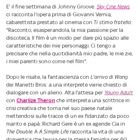
E' il fine settimana di Johnny Groove.
Sky Cine News
ci racconta l'opera prima di Giovanni Vernia,
cabarettista prestato al cinema con
Ti stimo fratello
:
"Racconto, esasperandola, la mia passione per la
discoteca. Il film è un modo per dare più spazio alle
caratteristiche dei mie personaggi. Ci tengo a
precisare che nella quotidianità mio padre, le mie zie,
i miei parenti sono come nel film".
Dopo le risate, la fantascienza con
L'arrivo di Wang
dei Manetti Bros: a una interprete viene chiesto di
dialogare con un alieno. Alta l'attesa per
Young Adult
con
Charlize Theron
che interpreta una scrittrice in
crisi creativa che torna nel suo paese natale
mettendosi sulle tracce di un ex fidanzato da poco
marito e papà. Richard Gere è un ex agende Cia in
The Double
. A
A Simple Life
racconta la vita di una
domestica che lavora per la stessa famiglia per 60