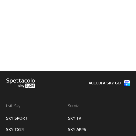
ACCEDI A SKY GO
I siti Sky:
Servizi:
SKY SPORT
SKY TV
SKY TG24
SKY APPS