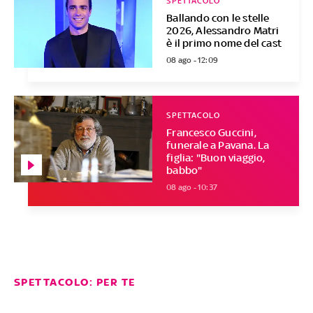
SPETTACOLO
Ballando con le stelle
2026, Alessandro Matri
è il primo nome del cast
08 ago - 12:09
SPETTACOLO
Francesco Guccini,
funerale a Pavana. La
figlia: "Buon viaggio,
babbo"
08 ago - 10:37
SPETTACOLO: PER TE