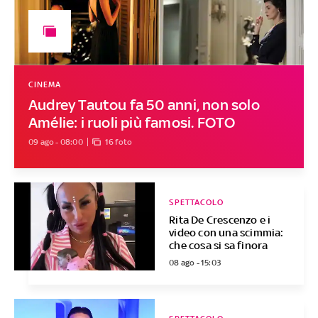
CINEMA
Audrey Tautou fa 50 anni, non solo
Amélie: i ruoli più famosi. FOTO
09 ago - 08:00
16 foto
SPETTACOLO
Rita De Crescenzo e i
video con una scimmia:
che cosa si sa finora
08 ago - 15:03