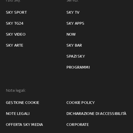
I siti Sky:
Servizi:
SKY SPORT
SKY TV
SKY TG24
SKY APPS
SKY VIDEO
NOW
SKY ARTE
SKY BAR
SPAZI SKY
PROGRAMMI
Note legali:
GESTIONE COOKIE
COOKIE POLICY
NOTE LEGALI
DICHIARAZIONE DI ACCESSIBILITÀ
OFFERTA SKY MEDIA
CORPORATE