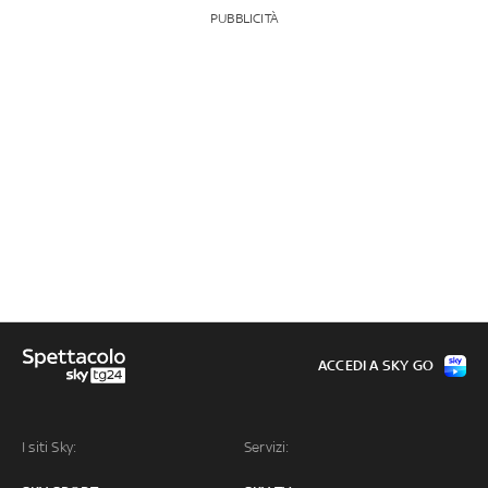
PUBBLICITÀ
ACCEDI A SKY GO
I siti Sky:
Servizi: