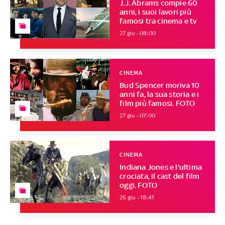
J.J. Abrams compie 60
anni, i suoi lavori più
famosi tra cinema e tv
27 giu - 08:00
CINEMA
Bud Spencer moriva 10
anni fa, la sua storia e i
film più famosi. FOTO
27 giu - 07:00
CINEMA
Indiana Jones e l'ultima
crociata, il cast del film
oggi. FOTO
26 giu - 18:41