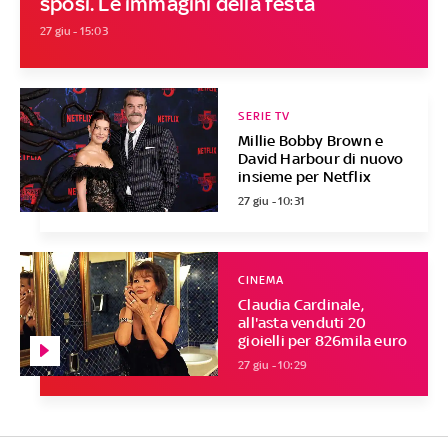
sposi. Le immagini della festa
27 giu - 15:03
SERIE TV
Millie Bobby Brown e
David Harbour di nuovo
insieme per Netflix
27 giu - 10:31
CINEMA
Claudia Cardinale,
all'asta venduti 20
gioielli per 826mila euro
27 giu - 10:29