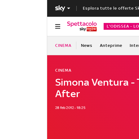
Esplora tutte le offerte S
L'ODISSEA - L
CINEMA
News
Anteprime
Inte
CINEMA
Simona Ventura -
After
28 feb 2012 - 18:25