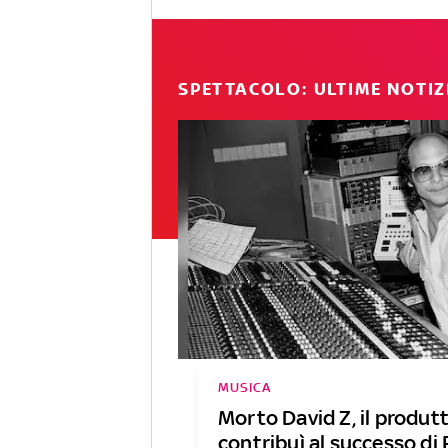
SPETTACOLO: ULTIME NOTIZ
MUSICA
Morto David Z, il produt
contribuì al successo di 