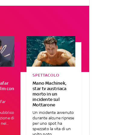
SPETTACOLO
afar
Mano Machinek,
ilm con
star tv austriaca
morto in un
incidente sul
far
Mottarone
pubblico
Un incidente avvenuto
azione di
durante alcune riprese
nel...
per uno spot ha
spezzato la vita di un
volto noto...