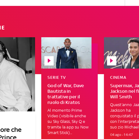
IE
SERIE TV
CINEMA
God of War, Dave
Supermax, Ja
Bautista in
Jackson nel f
trattative per il
Will Smith
ruolo di Kratos
Quest’anno Jaa
Al momento Prime
Jackson ha
Video (visibile anche
conquistato il 
su Sky Glass, Sky Q e
con l’interpret
tramite la app su Now
suo zio Michael 
tore che
Smart Stick)...
04 ago - 14:47
Prince