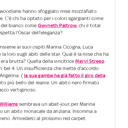
lywoodiane hanno sfoggiato mise mozzafiato
e. C’è chi ha optato per i colori sgargianti come
re del bianco come
Gwyneth Paltrow
, chi il total
spetta l’Oscar dell’eleganza?
nsieme ai suoi ospiti Marina Cicogna, Luca
 loro sugli abiti delle star. Qual è la mise che ha
 era brutta? Quella della vincitrice
Meryl Streep
 un bel 4. Un insufficienza che mette d’accordo
a Angelina (
la sua gamba ha già fatto il giro della
tito più bello del reame. Un abito nero firmato
acco vertiginoso.
 Williams
sembrava un abat-jour, per Marina
to un abito monacale da anziana. Insomma a
 meno. Arrivederci al prossimo red carpet.