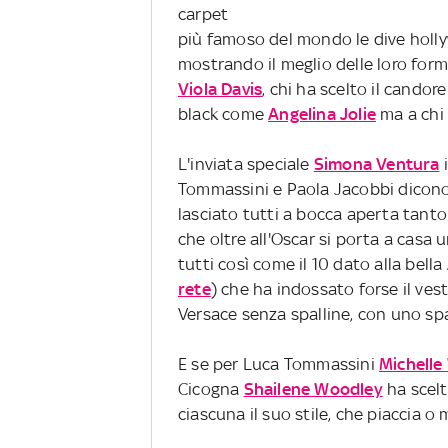
carpet
più famoso del mondo le dive hol
mostrando il meglio delle loro form
Viola Davis
, chi ha scelto il cando
black come
Angelina Jolie
ma a chi 
L'inviata speciale
Simona Ventura
i
Tommassini e Paola Jacobbi dicono la
lasciato tutti a bocca aperta tanto
che oltre all'Oscar si porta a casa
tutti così come il 10 dato alla bell
rete
) che ha indossato forse il ves
Versace senza spalline, con uno sp
E se per Luca Tommassini
Michelle
Cicogna
Shailene Woodley
ha scel
ciascuna il suo stile, che piaccia o