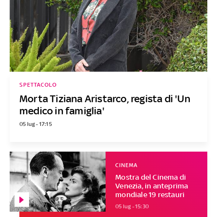
SPETTACOLO
Morta Tiziana Aristarco, regista di 'Un
medico in famiglia'
05 lug - 17:15
CINEMA
Mostra del Cinema di
Venezia, in anteprima
mondiale 19 restauri
05 lug - 15:30