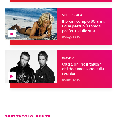
SPETTACOLO
Il bikini compie 80 anni,
i due pezzi più famosi
preferiti dalle star
05 lug - 13:15
MUSICA
Oasis, online il teaser
del documentario sulla
reunion
05 lug - 12:15
SPETTACOLO: PER TE